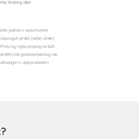
eji krásný den.
ohlo jednat o autoimunitní
 stopových prvků (selen, zinek)
 Proto by Vyše projevy na kůži
zaměřit Váš gastroenterolog. Nic
y užívanými v doporučeném
z?