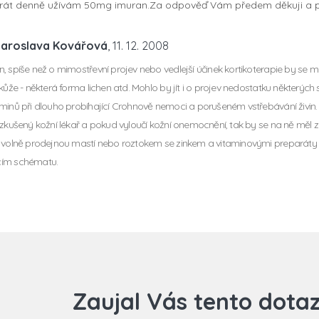
krát denně užívám 50mg imuran.Za odpověď Vám předem děkuji a př
Jaroslava Kovářová
, 11. 12. 2008
, spíše než o mimostřevní projev nebo vedlejší účinek kortikoterapie by se m
 kůže - některá forma lichen atd. Mohlo by jít i o projev nedostatku některých
minů při dlouho probíhající Crohnově nemoci a porušeném vstřebávání živin.
 zkušený kožní lékař a pokud vyloučí kožní onemocnění, tak by se na ně měl 
e volně prodejnou mastí nebo roztokem se zinkem a vitaminovými preparát
ím schématu.
Zaujal Vás tento dota