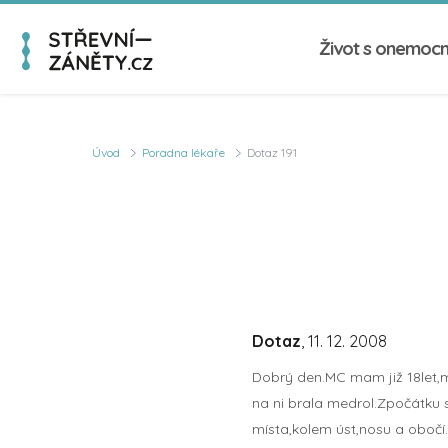
Život s onemoc
Úvod
Poradna lékaře
Dotaz 191
Dotaz
, 11. 12. 2008
Dobrý den.MC mam již 18let,m
na ni brala medrol.Zpočátku s
místa,kolem úst,nosu a obočí.