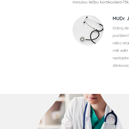
minulou léčbu kortikoidem?3
MUDr. 
Dobrý den
postižení
nebo vita
měl vidět
nezkazít
dávkovac