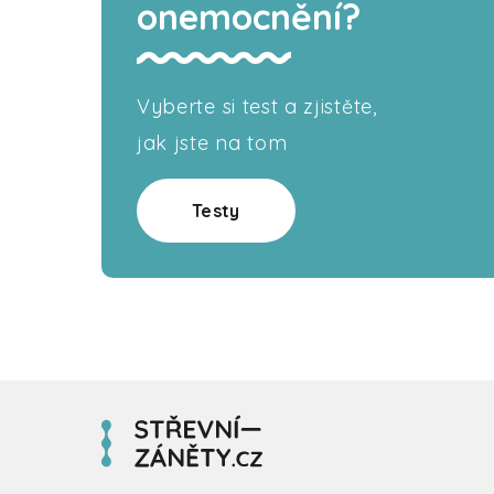
onemocnění?
Vyberte si test a zjistěte,
jak jste na tom
Testy