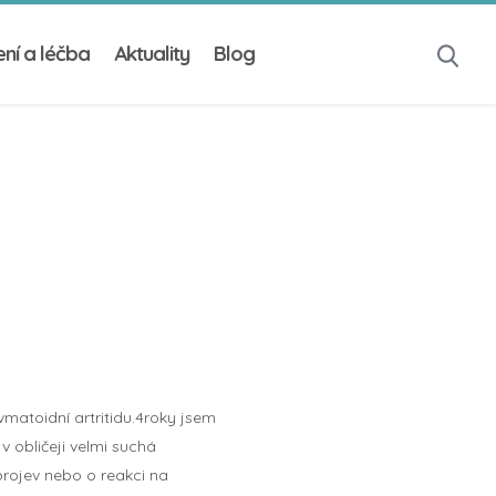
ní a léčba
Aktuality
Blog
atoidní artritidu.4roky jsem
v obličeji velmi suchá
projev nebo o reakci na