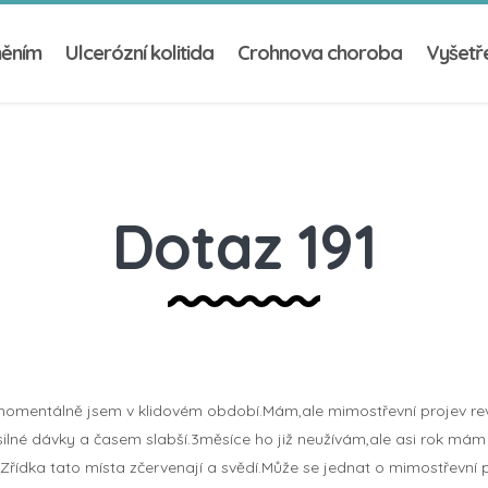
něním
Ulcerózní kolitida
Crohnova choroba
Vyšetře
Dotaz 191
omentálně jsem v klidovém období.Mám,ale mimostřevní projev revm
ilné dávky a časem slabší.3měsíce ho již neužívám,ale asi rok mám 
Zřídka tato místa zčervenají a svědí.Může se jednat o mimostřevní 