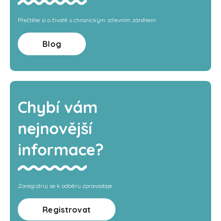
Přečtěte si o životě s chronickým střevním zánětem
Blog
Chybí vám
nejnovější
informace?
Zaregistruj se k odběru zpravodaje
Registrovat