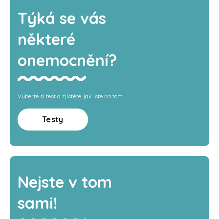
Týká se vás
některé
onemocnění?
Vyberte si test a zjistěte, jak jste na tom
Testy
Nejste v tom
sami!