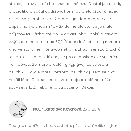
stolice, ultrazvuk břicha - vše bez nálezu. Dostal jsem tedy
probiotika a začal dodržovat přísnou dietu (žadný lepek
ani mléko). Probiotika už mám nyní dobrané, stav se
zlepšil, na wc chodím 1x - 2x denně ale stolice je stále
průjmovitá. Břicho mě bolí v oblasti obou boků a mívám
zvýšenou teplotu - max 37,2.Žádné další příznaky nemám,
krev ve stolici není, únavou netrpím, zhubl jsem za 5 týdnů
jen 3 kila. Bylo mi sděleno, že pro endoskopické vyšetření
není důvod, že moje problémy vyplývají ze stresu a
psychiky. Já ale stresy netrpím, psychicky jsem se nikdy
necítil lépe. Chci se zeptat, zda moje problémy můžou
souviset s IBD, nebo je to vyloučeno? Děkuji.
MUDr. Jaroslava Kovářová
, 29. 3. 2018
Dobrý den, obtíže mohou souviset např. s infekční kolitidou, jistě