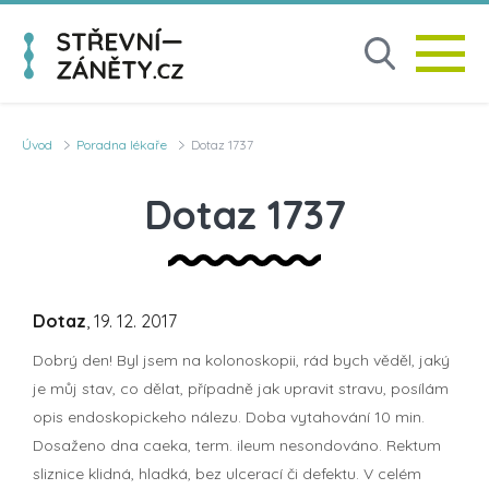
Úvod
Poradna lékaře
Dotaz 1737
Dotaz 1737
Dotaz
, 19. 12. 2017
Dobrý den! Byl jsem na kolonoskopii, rád bych věděl, jaký
je můj stav, co dělat, případně jak upravit stravu, posílám
opis endoskopickeho nálezu. Doba vytahování 10 min.
Dosaženo dna caeka, term. ileum nesondováno. Rektum
sliznice klidná, hladká, bez ulcerací či defektu. V celém