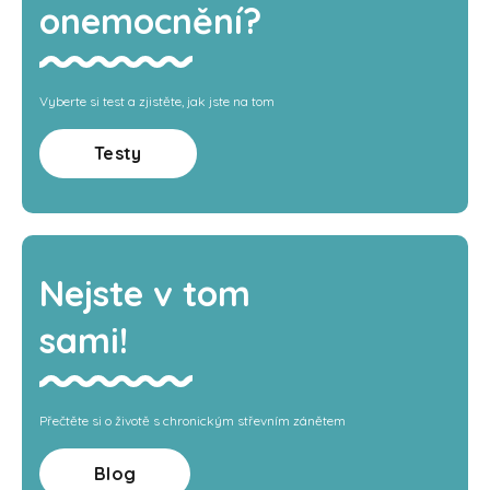
onemocnění?
Vyberte si test a zjistěte, jak jste na tom
Testy
Nejste v tom
sami!
Přečtěte si o životě s chronickým střevním zánětem
Blog