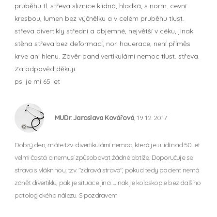
pruběhu tl. střeva sliznice klidná, hladká, s norm. cevní
kresbou, lumen bez výčnělku a v celém pruběhu tlust.
střeva divertikly střední a objemné, největší v céku, jinak
stěna střeva bez deformací, nor. hauerace, není příměs
krve ani hlenu. Závěr pandivertikulární nemoc tlust. střeva.
Za odpověd děkuji.
ps. je mi 65 let
MUDr. Jaroslava Kovářová
, 19. 12. 2017
Dobrý den, máte tzv. divertikulární nemoc, která je u lidí nad 50 let
velmi častá a nemusí způsobovat žádné obtíže. Doporučuje se
strava s vlákninou, tzv. "zdravá strava", pokud tedy pacient nemá
zánět divertiklu, pak je situace jiná. Jinak je koloskopie bez dalšího
patologického nálezu. S pozdravem.