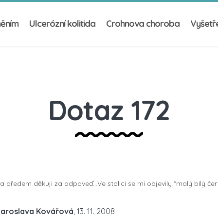
něním
Ulcerózní kolitida
Crohnova choroba
Vyšetře
Dotaz 172
předem děkuji za odpoveď...Ve stolici se mi objevily "malý bílý čer
Jaroslava Kovářová
, 13. 11. 2008