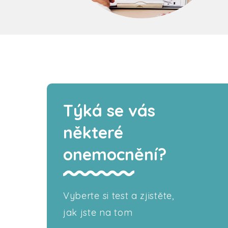
Týká se vás
některé
onemocnění?
Vyberte si test a zjistěte,
jak jste na tom