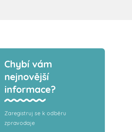
Chybí vám
nejnovější
informace?
Zaregistruj se k odběru
zpravodaje