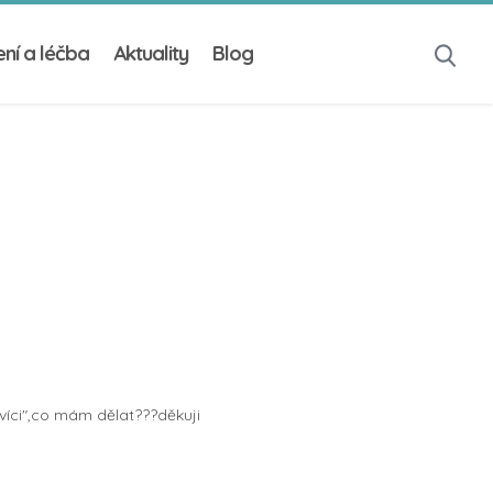
ní a léčba
Aktuality
Blog
víci",co mám dělat???děkuji