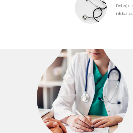
Dobrý den
infekci r