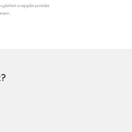
 vyšetření a nejspíše prokáže
iniem.
z?