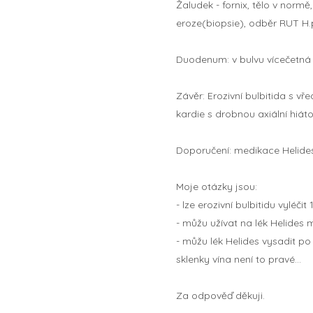
Žaludek - fornix, tělo v normě
eroze(biopsie), odběr RUT H.p
Duodenum: v bulvu vícečetná 
Závěr: Erozivní bulbitida s v
kardie s drobnou axiální hiáto
Doporučení: medikace Helides
Moje otázky jsou:
- lze erozivní bulbitidu vyléč
- můžu užívat na lék Helides 
- můžu lék Helides vysadit p
sklenky vína není to pravé...
Za odpověď děkuji.