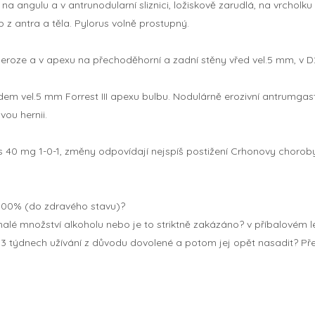
, na angulu a v antrunodularní sliznici, ložiskově zarudlá, na vrcholk
 z antra a těla. Pylorus volně prostupný.
eroze a v apexu na přechoděhorní a zadní stěny vřed vel.5 mm, v D2
ředem vel.5 mm Forrest III apexu bulbu. Nodulárně erozivní antrumga
vou hernii.
 40 mg 1-0-1, změny odpovídají nejspíš postižení Crhonovy chorob
it 100% (do zdravého stavu)?
malé množství alkoholu nebo je to striktně zakázáno? v příbalovém le
o 3 týdnech užívání z důvodu dovolené a potom jej opět nasadit? P