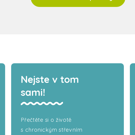
Nejste v tom
sami!
Přečtěte si o životě
s chronickým střevním