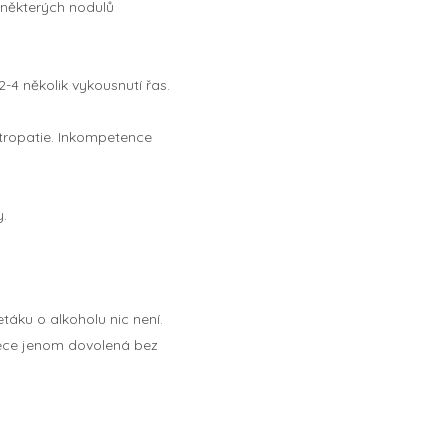
u některých nodulů
-4 několik vykousnutí řas.
stropatie. Inkompetence
y.
táku o alkoholu nic není.
řece jenom dovolená bez