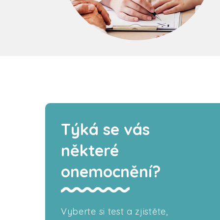
Týká se vás
některé
onemocnění?
Vyberte si test a zjistěte,