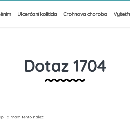
něním
Ulcerózní kolitida
Crohnova choroba
Vyšetře
Dotaz 1704
pii a mám tento nález: