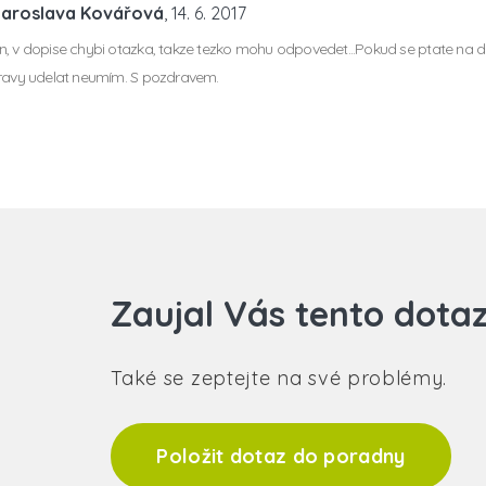
Jaroslava Kovářová
, 14. 6. 2017
, v dopise chybi otazka, takze tezko mohu odpovedet...Pokud se ptate na dia
ravy udelat neumím. S pozdravem.
Zaujal Vás tento dota
Také se zeptejte na své problémy.
Položit dotaz do poradny