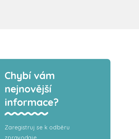
Chybí vám
nejnovější
informace?
Zaregistruj se k odběru
zpravodaje