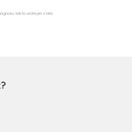
gnozu, tak to urcite jen z teto
z?