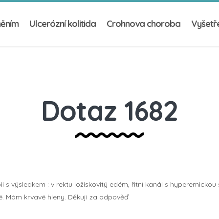
něním
Ulcerózní kolitida
Crohnova choroba
Vyšetře
Dotaz 1682
 výsledkem : v rektu ložiskovitý edém, řitní kanál s hyperemickou sl
vé. Mám krvavé hleny. Děkuji za odpověď