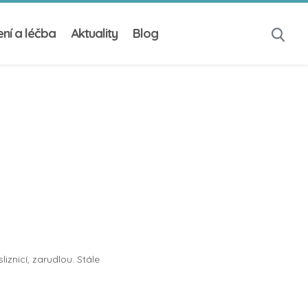
ní a léčba
Aktuality
Blog
iznicí, zarudlou. Stále