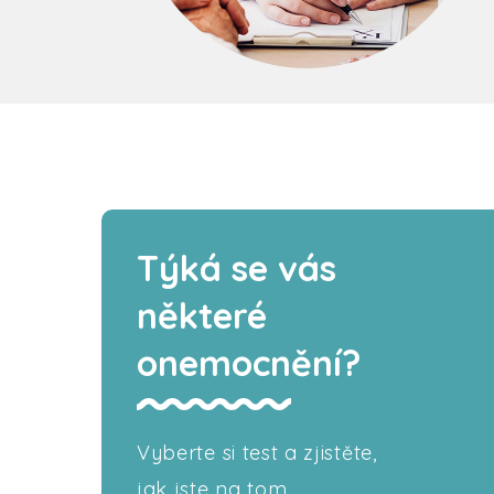
Týká se vás
některé
onemocnění?
Vyberte si test a zjistěte,
jak jste na tom