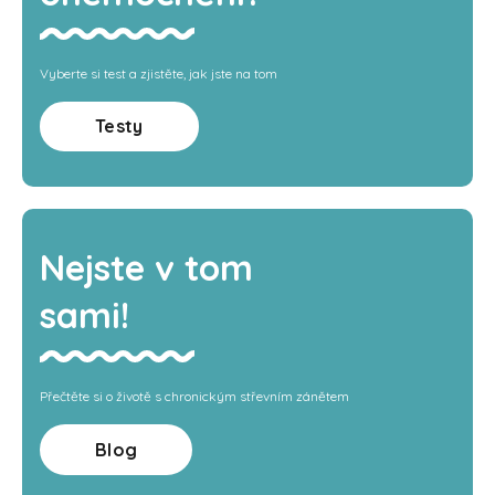
Vyberte si test a zjistěte, jak jste na tom
Testy
Nejste v tom
sami!
Přečtěte si o životě s chronickým střevním zánětem
Blog