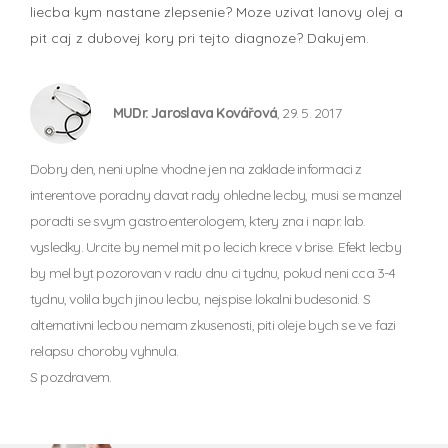
liecba kym nastane zlepsenie? Moze uzivat lanovy olej a
pit caj z dubovej kory pri tejto diagnoze? Dakujem.
MUDr. Jaroslava Kovářová
, 29. 5. 2017
Dobry den, neni uplne vhodne jen na zaklade informaci z
interentove poradny davat rady ohledne lecby, musi se manzel
poradti se svym gastroenterologem, ktery zna i napr. lab.
vysledky. Urcite by nemel mit po lecich krece v brise. Efekt lecby
by mel byt pozorovan v radu dnu ci tydnu, pokud neni cca 3-4
tydnu, volila bych jinou lecbu, nejspise lokalni budesonid. S
alternativni lecbou nemam zkusenosti, piti oleje bych se ve fazi
relapsu choroby vyhnula.
S pozdravem.