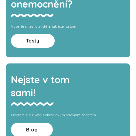
onemocnění?
Vyberte si test a zjistěte, jak jste na tom
Testy
Nejste v tom
sami!
Přečtěte si o životě s chronickým střevním zánětem
Blog