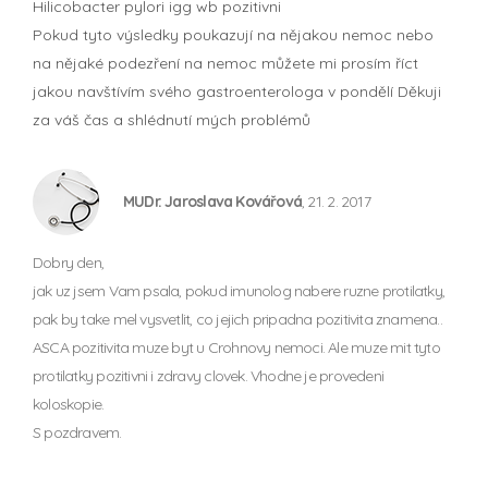
Hilicobacter pylori igg wb pozitivni
Pokud tyto výsledky poukazují na nějakou nemoc nebo
na nějaké podezření na nemoc můžete mi prosím říct
jakou navštívím svého gastroenterologa v pondělí Děkuji
za váš čas a shlédnutí mých problémů
MUDr. Jaroslava Kovářová
, 21. 2. 2017
Dobry den,
jak uz jsem Vam psala, pokud imunolog nabere ruzne protilatky,
pak by take mel vysvetlit, co jejich pripadna pozitivita znamena..
ASCA pozitivita muze byt u Crohnovy nemoci. Ale muze mit tyto
protilatky pozitivni i zdravy clovek. Vhodne je provedeni
koloskopie.
S pozdravem.