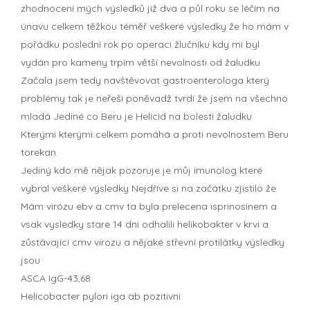
zhodnocení mých výsledků již dva a půl roku se léčím na
únavu celkem těžkou téměř veškeré výsledky že ho mám v
pořádku poslední rok po operaci žlučníku kdy mi byl
vydán pro kameny trpím větší nevolnosti od žaludku
Začala jsem tedy navštěvovat gastroenterologa který
problémy tak je neřeší poněvadž tvrdí že jsem na všechno
mladá Jediné co Beru je Helicid na bolesti žaludku
Kterými kterými celkem pomáhá a proti nevolnostem Beru
torekan.
Jediný kdo mě nějak pozoruje je můj imunolog které
vybral veškeré výsledky Nejdříve si na začátku zjistilo že
Mám virózu ebv a cmv ta byla prelecena isprinosinem a
vsak vysledky stare 14 dni odhalili helikobakter v krvi a
zůstávající cmv virozu a nějaké střevní protilátky výsledky
jsou
ASCA IgG-43,68
Helicobacter pylori iga ab pozitivni