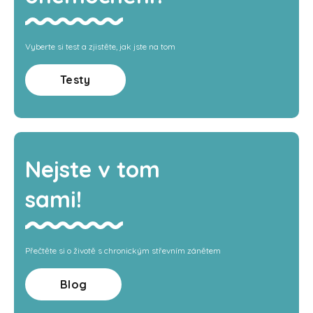
Vyberte si test a zjistěte, jak jste na tom
Testy
Nejste v tom
sami!
Přečtěte si o životě s chronickým střevním zánětem
Blog