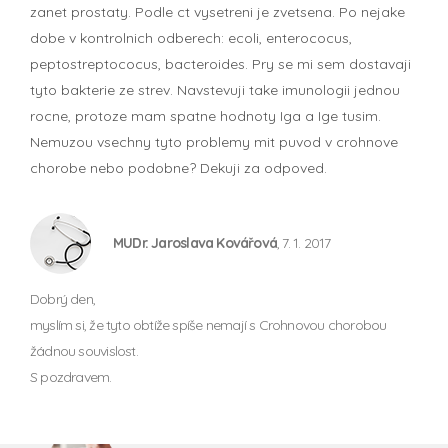
zanet prostaty. Podle ct vysetreni je zvetsena. Po nejake
dobe v kontrolnich odberech: ecoli, enterococus,
peptostreptococus, bacteroides. Pry se mi sem dostavaji
tyto bakterie ze strev. Navstevuji take imunologii jednou
rocne, protoze mam spatne hodnoty Iga a Ige tusim.
Nemuzou vsechny tyto problemy mit puvod v crohnove
chorobe nebo podobne? Dekuji za odpoved.
MUDr. Jaroslava Kovářová
, 7. 1. 2017
Dobrý den,
myslím si, že tyto obtíže spíše nemají s Crohnovou chorobou
žádnou souvislost.
S pozdravem.