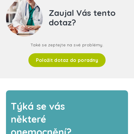
Zaujal Vás tento
dotaz?
Také se zeptejte na své problémy.
Položit dotaz do poradny
Týká se vás
některé
onemocnění?