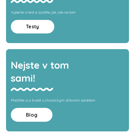
Vyberte si test a zjistěte, jak jste na tom
Testy
Nejste v tom
sami!
Přečtěte si o životě s chronickým střevním zánětem
Blog