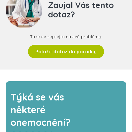
Zaujal Vás tento
dotaz?
Také se zeptejte na své problémy.
Položit dotaz do poradny
Týká se vás
některé
onemocnění?