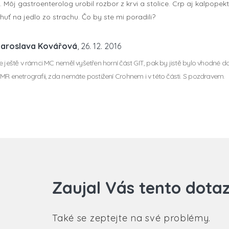
Môj gastroenterolog urobil rozbor z krvi a stolice. Crp aj kalpopekt
ť na jedlo zo strachu. Čo by ste mi poradili?
Jaroslava Kovářová
, 26. 12. 2016
e ještě v rámci MC neměl vyšetřen horní část GIT, pak by jistě bylo vhodné dop
MR enetrografii, zda nemáte postižení Crohnem i v této části. S pozdravem.
Zaujal Vás tento dota
Také se zeptejte na své problémy.