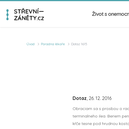
Život s onemoc
Úvod
Poradna lékaře
Dotaz 1615
Dotaz
, 26. 12. 2016
Obraciam sa s prosbou o radu
terminalneho ilea. Beriem pen
kŕče tesne pod hrudnou kostou