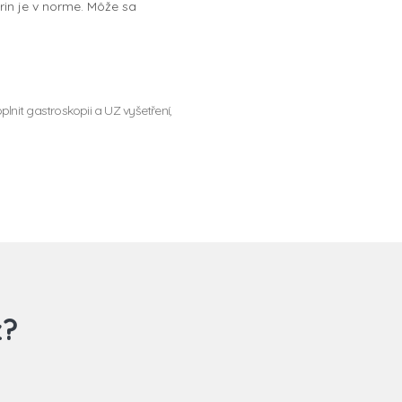
rin je v norme. Môže sa
lnit gastroskopii a UZ vyšetření,
z?