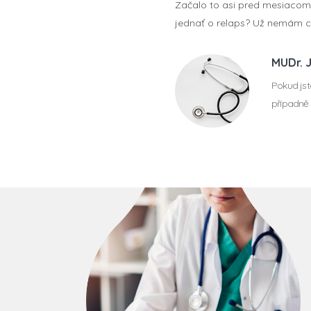
Začalo to asi pred mesiacom. 
jednať o relaps? Už nemám chu
MUDr. 
Pokud jst
případně 