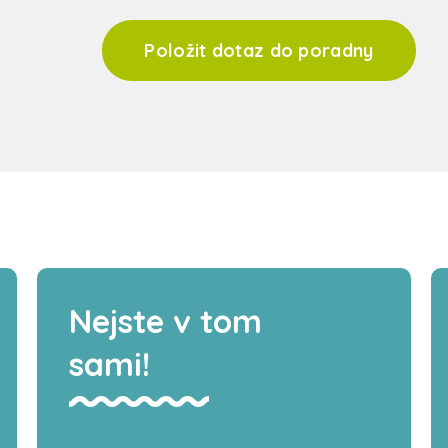
Položit dotaz do poradny
Nejste v tom
sami!