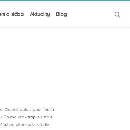
ní a léčba
Aktuality
Blog
. Zistené bolo s postihnutím
u. Čo ma však trapi sú stále
ič až po akomkoľvek jedle.