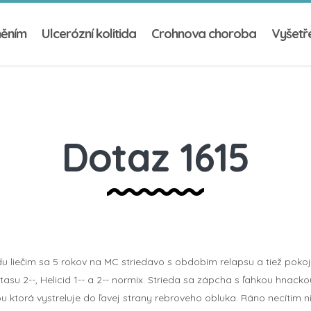
něním
Ulcerózní kolitida
Crohnova choroba
Vyšetře
Dotaz 1615
 liečim sa 5 rokov na MC striedavo s obdobím relapsu a tiež pokoja
tasu 2--, Helicid 1-- a 2-- normix. Strieda sa zápcha s ľahkou hnacko
 ktorá vystreluje do ľavej strany rebroveho obluka. Ráno necítim n