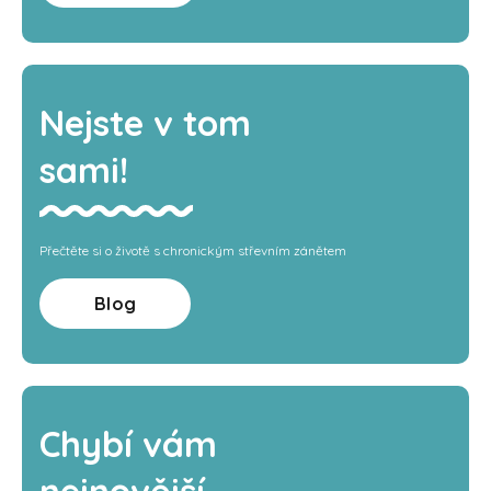
Nejste v tom
sami!
Přečtěte si o životě s chronickým střevním zánětem
Blog
Chybí vám
nejnovější