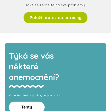
Také se zeptejte na své problémy.
Položit dotaz do poradny
Týká se vás
některé
onemocnění?
Vyberte si test a zjistěte, jak jste na tom
Testy