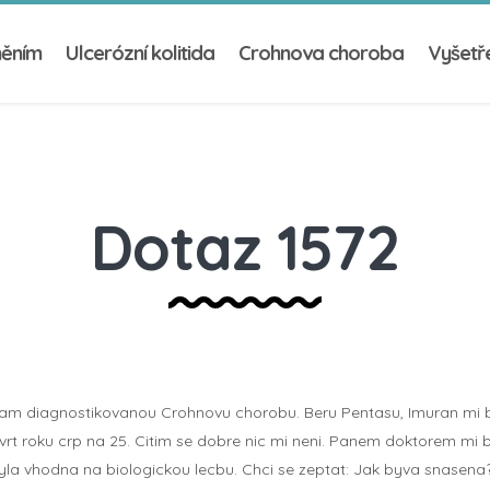
něním
Ulcerózní kolitida
Crohnova choroba
Vyšetře
Dotaz 1572
mam diagnostikovanou Crohnovu chorobu. Beru Pentasu, Imuran mi by
tvrt roku crp na 25. Citim se dobre nic mi neni. Panem doktorem mi 
byla vhodna na biologickou lecbu. Chci se zeptat: Jak byva snasena?