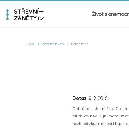
Život s onemoc
Úvod
Poradna lékaře
Dotaz 1572
Dotaz
, 8. 9. 2016
Dobrý den. Je mi 24 a 7 let 
bilich krvinek. Nyni mam uz c
nezlepsi zkusime jestli bych 