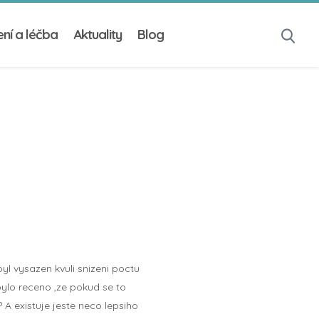
ní a léčba
Aktuality
Blog
l vysazen kvuli snizeni poctu
bylo receno ,ze pokud se to
 A existuje jeste neco lepsiho