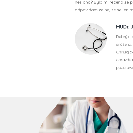
nez ona? Bylo mi receno ze pa
odpovidam ze ne, ze se jen mu
MUDr. 
Dobrý den
snášena, 
Chirurgic
opravdu n
pozdrave