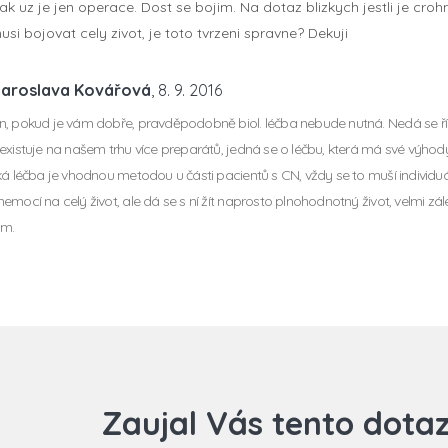
k uz je jen operace. Dost se bojim. Na dotaz blizkych jestli je cr
si bojovat cely zivot, je toto tvrzeni spravne? Dekuji
Jaroslava Kovářová
, 8. 9. 2016
, pokud je vám dobře, pravděpodobně biol. léčba nebude nutná. Nedá se říci
existuje na našem trhu více preparátů, jedná se o léčbu, která má své výhody,
ká léčba je vhodnou metodou u části pacientů s CN, vždy se to muší individu
emocí na celý život, ale dá se s ní žít naprosto plnohodnotný život, velmi zál
m.
Zaujal Vás tento dota