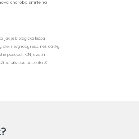
ohnova choroba smrtelna
, jak je biologická léčba
 ale i nevýhody resp. než. účinky.
álně posoudit. CN je zatím
eží na přístupu pacienta. S
z?