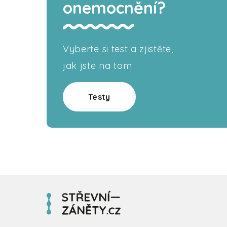
onemocnění?
Vyberte si test a zjistěte,
jak jste na tom
Testy