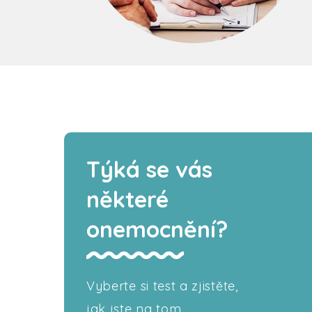
Týká se vás
některé
onemocnění?
Vyberte si test a zjistěte,
jak jste na tom