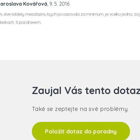
Jaroslava Kovářová
, 9. 5. 2016
, dve tablety mesalazinu bych povazovala za minimum, je vcelku jedno, za j
davkach. S pozdravem.
Zaujal Vás tento dota
Také se zeptejte na své problémy.
Položit dotaz do poradny