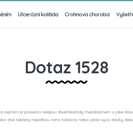
něním
Ulcerózní kolitida
Crohnova choroba
Vyšetře
Dotaz 1528
a zeptat na prevenci relapsu divertikulitidy mesalazinem v jake davc
ebo dve tablety najednou rano nalacno nebo jeste vyssi davky deku