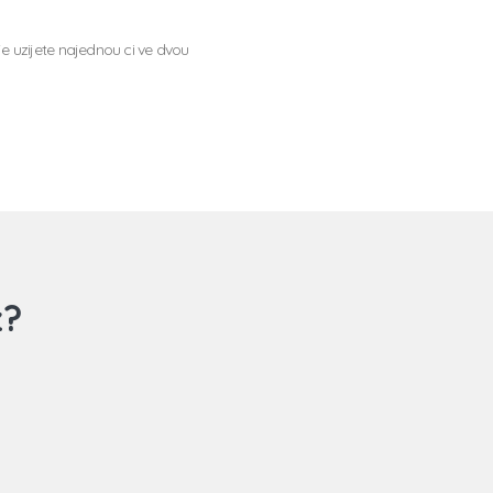
e uzijete najednou ci ve dvou
z?