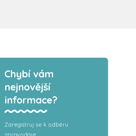
Chybí vám
nejnovější
informace?
Zaregistruj se k odběru
zpravodaje