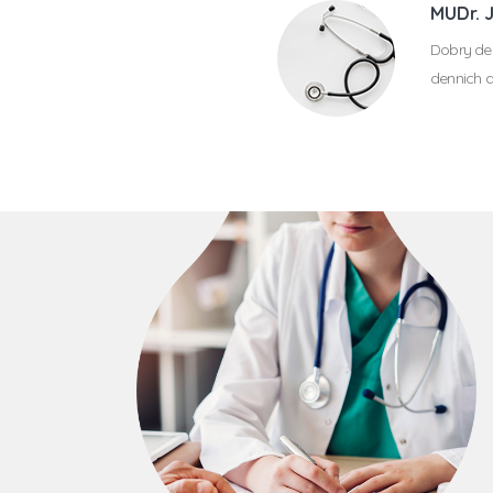
MUDr. 
Dobry den
dennich 