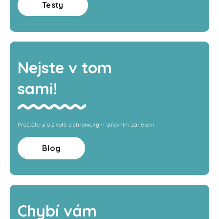
Testy
Nejste v tom
sami!
Přečtěte si o životě s chronickým střevním zánětem
Blog
Chybí vám