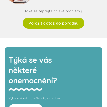
Také se zeptejte na své problémy.
Položit dotaz do poradny
Týká se vás
některé
onemocnění?
Vyberte si test a zjistěte, jak jste na tom