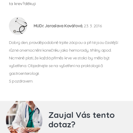
ta krev?děkuji
MUDr. Jaroslava Kovářová
, 23. 3. 2016
Dobrý den, pravděpodobně trpíte zácpou a při té jsou častější
různé onemocnění konečníku jako hemoroidy, trhliny apod.
Nicméně platí, že každá příměs krve ve stolici by měla být
vyšetřena. Objednejte se na vyšetření na proktologii či
gastroenterologii.
S pozdravem.
Zaujal Vás tento
dotaz?