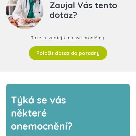
Zaujal Vás tento
dotaz?
Také se zeptejte na své problémy.
Položit dotaz do poradny
Týká se vás
některé
onemocnění?