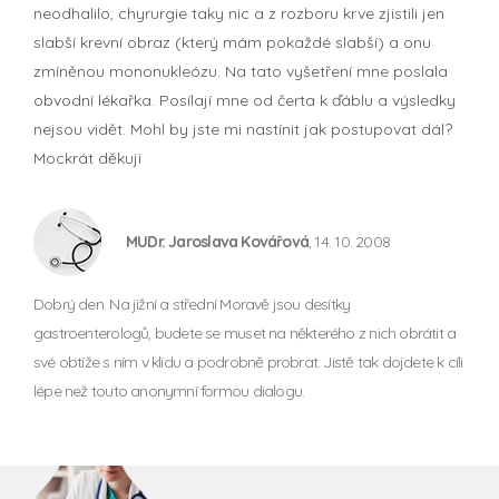
neodhalilo, chyrurgie taky nic a z rozboru krve zjistili jen
slabší krevní obraz (který mám pokaždé slabší) a onu
zmíněnou mononukleózu. Na tato vyšetření mne poslala
obvodní lékařka. Posílají mne od čerta k ďáblu a výsledky
nejsou vidět. Mohl by jste mi nastínit jak postupovat dál?
Mockrát děkuji
MUDr. Jaroslava Kovářová
, 14. 10. 2008
Dobrý den. Na jižní a střední Moravě jsou desítky
gastroenterologů, budete se muset na některého z nich obrátit a
své obtíže s ním v klidu a podrobně probrat. Jistě tak dojdete k cíli
lépe než touto anonymní formou dialogu.