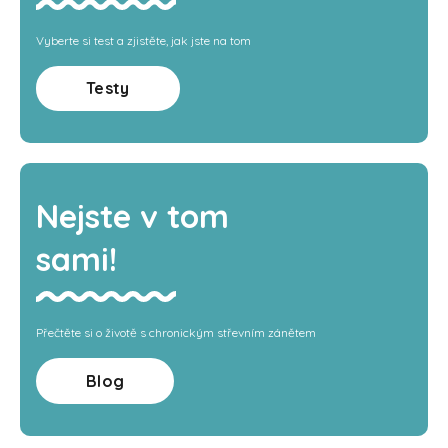
Vyberte si test a zjistěte, jak jste na tom
Testy
Nejste v tom
sami!
Přečtěte si o životě s chronickým střevním zánětem
Blog