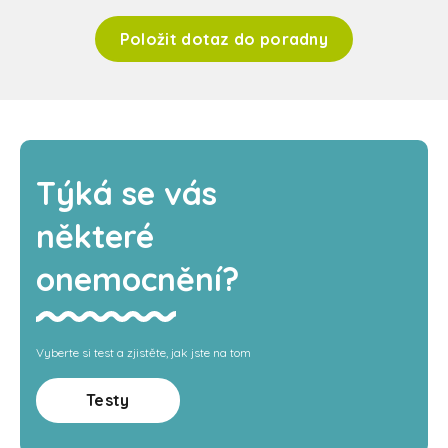
Položit dotaz do poradny
Týká se vás
některé
onemocnění?
Vyberte si test a zjistěte, jak jste na tom
Testy