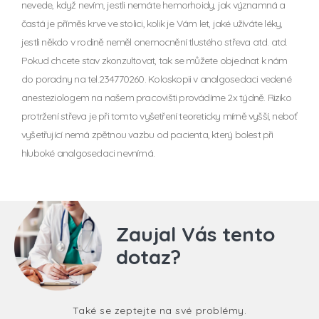
nevede, když nevím, jestli nemáte hemorhoidy, jak významná a
častá je příměs krve ve stolici, kolik je Vám let, jaké užíváte léky,
jestli někdo v rodině neměl onemocnění tlustého střeva atd. atd.
Pokud chcete stav zkonzultovat, tak se můžete objednat k nám
do poradny na tel.234770260. Koloskopii v analgosedaci vedené
anesteziologem na našem pracovišti provádíme 2x týdně. Riziko
protržení střeva je při tomto vyšetření teoreticky mírně vyšší, neboť
vyšetřující nemá zpětnou vazbu od pacienta, který bolest při
hluboké analgosedaci nevnímá.
Zaujal Vás tento
dotaz?
Také se zeptejte na své problémy.