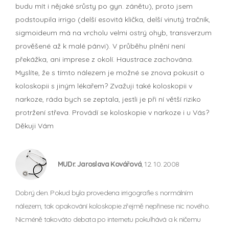
budu mít i nějaké srůsty po gyn. zánětu), proto jsem
podstoupila irrigo (delší esovitá klička, delší vinutý tračník,
sigmoideum má na vrcholu velmi ostrý ohyb, transverzum
prověšené až k malé pánvi). V průběhu plnění není
překážka, ani imprese z okolí. Haustrace zachována.
Myslíte, že s tímto nálezem je možné se znova pokusit o
koloskopii s jiným lékařem? Zvažuji také koloskopii v
narkoze, ráda bych se zeptala, jestli je při ní větší riziko
protržení střeva. Provádí se koloskopie v narkoze i u Vás?
Děkuji Vám
MUDr. Jaroslava Kovářová
, 12. 10. 2008
Dobrý den. Pokud byla provedena irrigografie s normálním
nálezem, tak opakování koloskopie zřejmě nepřinese nic nového.
Nicméně takováto debata po internetu pokulhává a k ničemu