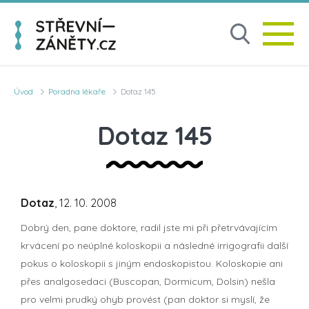
Úvod
Poradna lékaře
Dotaz 145
Dotaz 145
Dotaz
, 12. 10. 2008
Dobrý den, pane doktore, radil jste mi při přetrvávajícím
krvácení po neúplné koloskopii a následné irrigografii další
pokus o koloskopii s jiným endoskopistou. Koloskopie ani
přes analgosedaci (Buscopan, Dormicum, Dolsin) nešla
pro velmi prudký ohyb provést (pan doktor si myslí, že