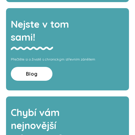
Nejste v tom
sami!
Přečtěte si o životě s chronickým střevním zánětem
Blog
Chybí vám
nejnovější