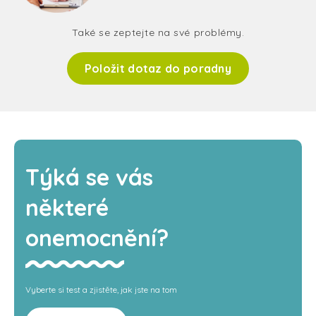
Také se zeptejte na své problémy.
Položit dotaz do poradny
Týká se vás
některé
onemocnění?
Vyberte si test a zjistěte, jak jste na tom