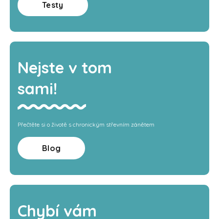
Testy
Nejste v tom
sami!
Přečtěte si o životě s chronickým střevním zánětem
Blog
Chybí vám