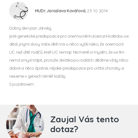
MUDr. Jaroslava Kovářová
, 23. 10. 2014
Dobrý den pan Jánský,
jisté genetické predispozice pro onemocnění ulcerozní kolitidou se
dědí, jinými slovy Vaše dítě má o něco vyšší riziko, že onemocní
UC než dítě rodičů, kteří UC nemají. Nicméně si myslím, že se tím
nemá smysl trápit, protože zkrátka po rodičích dědíme vždy něco
dobré a něco špatné, nějaké predispozice pro určité choroby si
neseme v genech téměř každý.
S pozdravem.
Zaujal Vás tento
dotaz?