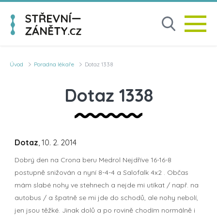
Úvod
Poradna lékaře
Dotaz 1338
Dotaz 1338
Dotaz
, 10. 2. 2014
Dobrý den na Crona beru Medrol Nejdříve 16-16-8
postupně snižován a nyní 8-4-4 a Salofalk 4x2 . Občas
mám slabé nohy ve stehnech a nejde mi utíkat / např. na
autobus / a špatně se mi jde do schodů, ale nohy nebolí,
jen jsou těžké. Jinak dolů a po rovině chodím normálně i