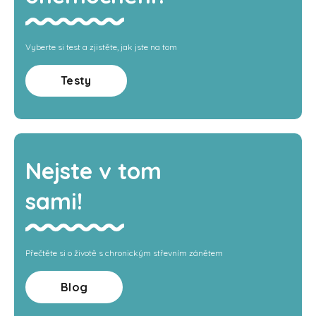
Vyberte si test a zjistěte, jak jste na tom
Testy
Nejste v tom
sami!
Přečtěte si o životě s chronickým střevním zánětem
Blog