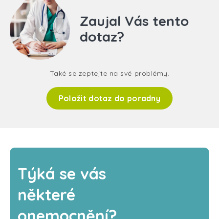
Zaujal Vás tento
dotaz?
Také se zeptejte na své problémy.
Položit dotaz do poradny
Týká se vás
některé
onemocnění?