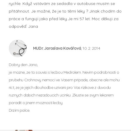
rychle. Když vstávám ze sedadla v autobuse musím se
přitáhnout. Je možné, že je to těmi léky ? Jinak chodím do
práce a funguji jako před léky.Je mi 57 let. Moc děkuji za
odpověď. Jana
MUDr. Jaroslava Kovářová
, 10. 2. 2014
Dobry den Jano,
je mozne, ze to souvisi s lecbou Medrolem. Nevim podrobnosti o
prubehu Crohnovy nemoci ve Vasem pripade, obecne ale mohu
rict, ze je jejich dlouhodbe uzivani pro Vas rizikove z duvodu
ruznych dalsich nezadoucich ucinku. Zkuste se svym lekarem
poradit o jinem moznosti lecby.
Drzim palce.