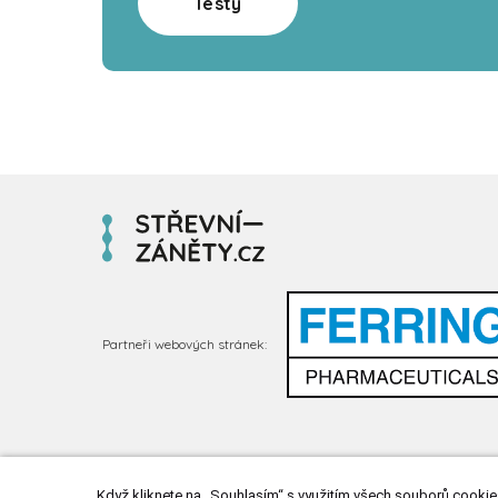
Testy
Partneři webových stránek:
Když kliknete na „Souhlasím“ s využitím všech souborů cookies