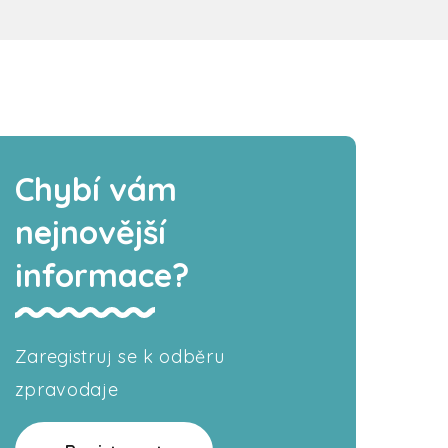
Chybí vám
nejnovější
informace?
Zaregistruj se k odběru
zpravodaje