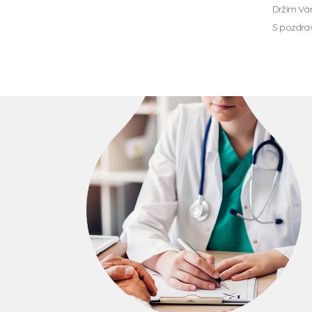
Držím Vám
S pozdra