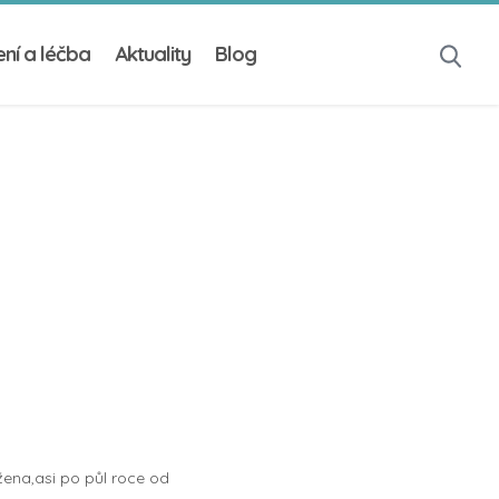
ní a léčba
Aktuality
Blog
žena,asi po půl roce od