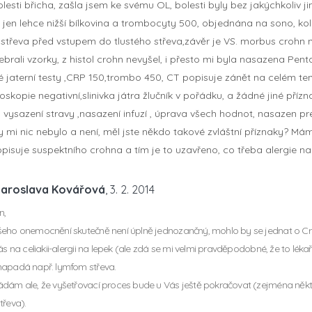
olesti břicha, zašla jsem ke svému OL, bolesti byly bez jakýchkoliv j
vi jen lehce nižší bílkovina a trombocyty 500, objednána na sono, ko
.střeva před vstupem do tlustého střeva,závěr je VS. morbus crohn n
brali vzorky, z histol crohn nevyšel, i přesto mi byla nasazena Pent
é jaterní testy ,CRP 150,trombo 450, CT popisuje zánět na celém ten
skopie negativní,slinivka játra žlučník v pořádku, a žádné jiné příz
 vysazení stravy ,nasazení infuzí , úprava všech hodnot, nasazen p
ky mi nic nebylo a není, měl jste někdo takové zvláštní příznaky? M
opisuje suspektního crohna a tím je to uzavřeno, co třeba alergie na
Jaroslava Kovářová
, 3. 2. 2014
n,
eho onemocnění skutečně není úplně jednozančný, mohlo by se jednat o Croh
ás na celiakii-alergii na lepek (ale zdá se mi velmi pravděpodobné, že to lékaři 
napadá např. lymfom střeva.
dám ale, že vyšetřovací proces bude u Vás ještě pokračovat (zejména někt
třeva).