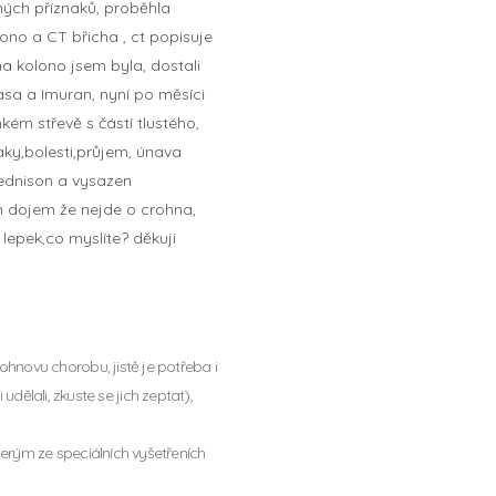
iných příznaků, proběhla
lono a CT břicha , ct popisuje
a kolono jsem byla, dostali
asa a Imuran, nyní po měsíci
kém střevě s částí tlustého,
naky,bolesti,průjem, únava
rednison a vysazen
ám dojem že nejde o crohna,
 lepek,co myslíte? děkuji
novu chorobu, jistě je potřeba i
udělali, zkuste se jich zeptat),
erým ze speciálních vyšetřeních