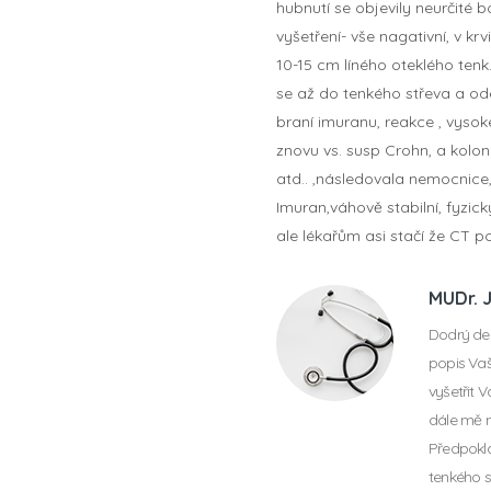
hubnutí se objevily neurčité b
vyšetření- vše nagativní, v kr
10-15 cm líného oteklého tenk
se až do tenkého střeva a ode
braní imuranu, reakce , vysok
znovu vs. susp Crohn, a kolono
atd.. ,následovala nemocnice,
Imuran,váhově stabilní, fyzic
ale lékařům asi stačí že CT p
MUDr. 
Dodrý de
popis Vaš
vyšetřit V
dále mě 
Předpoklá
tenkého s