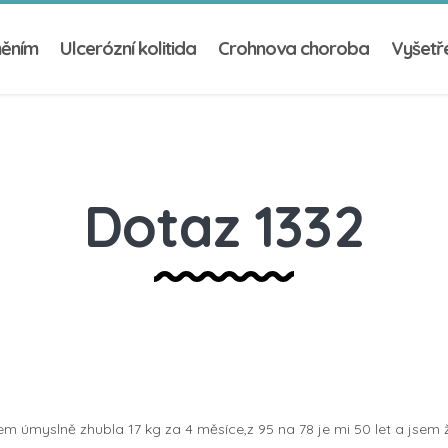
něním
Ulcerózní kolitida
Crohnova choroba
Vyšetře
Dotaz 1332
m úmyslně zhubla 17 kg za 4 měsíce,z 95 na 78 je mi 50 let a jsem 