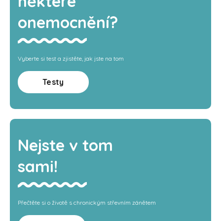
některé
onemocnění?
Vyberte si test a zjistěte, jak jste na tom
Testy
Nejste v tom
sami!
Přečtěte si o životě s chronickým střevním zánětem