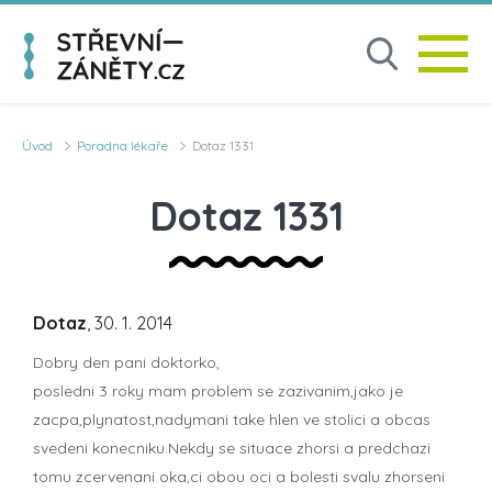
Úvod
Poradna lékaře
Dotaz 1331
Dotaz 1331
Dotaz
, 30. 1. 2014
Dobry den pani doktorko,
posledni 3 roky mam problem se zazivanim,jako je
zacpa,plynatost,nadymani take hlen ve stolici a obcas
svedeni konecniku.Nekdy se situace zhorsi a predchazi
tomu zcervenani oka,ci obou oci a bolesti svalu zhorseni