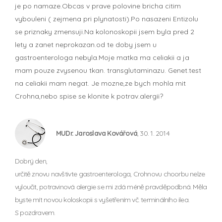
je po namaze.Obcas v prave polovine bricha citim
vybouleni ( zejmena pri plynatosti).Po nasazeni Entizolu
se priznaky zmensuji.Na kolonoskopii jsem byla pred 2
lety a zanet neprokazan.od te doby jsem u
gastroenterologa nebyla.Moje matka ma celiakii a ja
mam pouze zvysenou tkan. transglutaminazu. Genet.test
na celiakii mam negat. Je mozne,ze bych mohla mit
Crohna,nebo spise se klonite k potrav.alergii?
MUDr. Jaroslava Kovářová
, 30. 1. 2014
Dobrý den,
určitě znovu navštivte gastroenterologa, Crohnovu choorbu nelze
vyloučit, potravinová alergie se mi zdá méně pravděpodbná. Měla
byste mít novou koloskopii s vyšetřením vč. terminálního ilea.
S pozdravem.