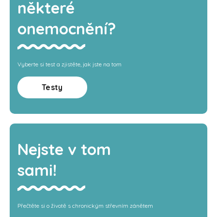
některé
onemocnění?
Vyberte si test a zjistěte, jak jste na tom
Testy
Nejste v tom
sami!
Přečtěte si o životě s chronickým střevním zánětem