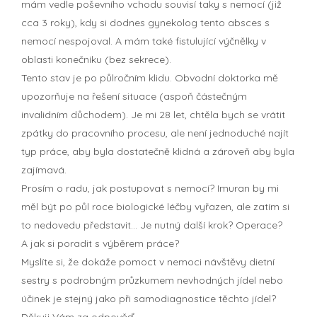
mám vedle poševního vchodu souvisí taky s nemocí (již
cca 3 roky), kdy si dodnes gynekolog tento absces s
nemocí nespojoval. A mám také fistulující výčnělky v
oblasti konečníku (bez sekrece).
Tento stav je po půlročním klidu. Obvodní doktorka mě
upozorňuje na řešení situace (aspoň částečným
invalidním důchodem). Je mi 28 let, chtěla bych se vrátit
zpátky do pracovního procesu, ale není jednoduché najít
typ práce, aby byla dostatečně klidná a zároveň aby byla
zajímavá.
Prosím o radu, jak postupovat s nemocí? Imuran by mi
měl být po půl roce biologické léčby vyřazen, ale zatím si
to nedovedu představit... Je nutný další krok? Operace?
A jak si poradit s výběrem práce?
Myslíte si, že dokáže pomoct v nemoci návštěvy dietní
sestry s podrobným průzkumem nevhodných jídel nebo
účinek je stejný jako při samodiagnostice těchto jídel?
Děkuji Vám za odpověď.