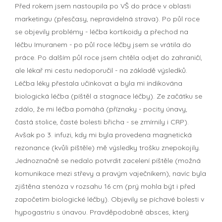
Před rokem jsem nastoupila po VŠ do práce v oblasti
marketingu (přesčasy, nepravidelná strava). Po půl roce
se objevily problémy - léčba kortikoidy a přechod na
léčbu Imuranem - po půl roce léčby jsem se vrátila do
práce. Po dalším půl roce jsem chtěla odjet do zahraničí,
ale lékař mi cestu nedoporučil - na základě výsledků.
Léčba léky přestala učinkovat a byla mi indikována
biologická léčba (píštěl a stagnace léčby). Ze začátku se
zdálo, že mi léčba pomáhá (příznaky - pocity únavy,
častá stolice, časté bolesti břicha - se zmírnily i CRP).
Avšak po 3. infuzi, kdy mi byla provedena magnetická
rezonance (kvůli píštěle) mě výsledky trošku znepokojily.
Jednoznačně se nedalo potvrdit zacelení píštěle (možná
komunikace mezi střevy a pravým vaječníkem), navíc byla
zjištěna stenóza v rozsahu 16 cm (prý mohla být i před
započetím biologické léčby). Objevily se píchavé bolesti v
hypogastriu s únavou. Pravděpodobně absces, který