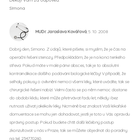
SImona
MUDr. Jaroslava Kovářová
, 5. 10. 2008
Dobrý den, Simono. Z údajů, které píšete, si myslím, že je čas na
operační řešení stenozy. Předpokládám, že je na konci tenkého
střeva. Pokud máte v malé pánvi absces, tak je to absolutní
kontraindikace dalšího podávání biologické léčby! V případě, že
selhaly pokusy o ovlivnění nemoci všemi léky, které uvádíte, tak se
chirurgické řešení nabízí. Velmi často se po něm nemoc dostane
do období klidu, které může přetrvávat řadu let, někdy i bez
nutnosti užívat jakékoliv léky. Nicméně bez znalosti Vaší lékařské
domuentace se mohu jen dohadovat, jestli je toto u Vás opravdu
správný postup. Pokud budete chtít další léčebný postup
zkonzultovat u nás v Praze, tak se můžete objednat do poradny
na tel. 234770260.