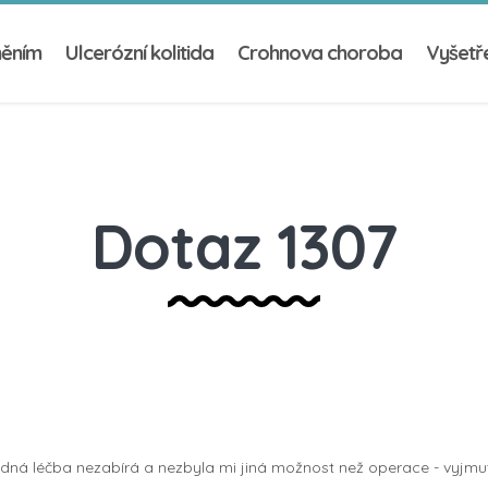
něním
Ulcerózní kolitida
Crohnova choroba
Vyšetře
Dotaz 1307
ádná léčba nezabírá a nezbyla mi jiná možnost než operace - vyjmut