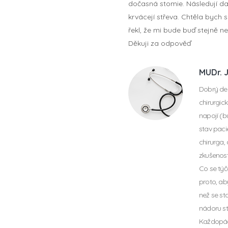
dočasná stomie. Následují dal
krvácejí střeva. Chtěla bych 
řekl, že mi bude buď stejně ne
Děkuji za odpověď
MUDr. 
Dobrý den
chirurgic
napojí (b
stav paci
chirurga,
zkušenost
Co se týč
proto, ab
než se st
nádoru st
Každopád