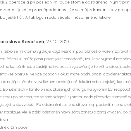
ší 2 operace a při poslední mi bude stomie odstraněna. Nyní trpím 
se zeptat, jaká je pravděpodobnost, že se můj zdravotní stav po ope
bo ještě hůř. A tak bych ráda vědela i názor jiného lékaře..
Jaroslava Kovářová
, 27. 10. 2013
, těžko se mi k tomu vyjdřuje, když neznám podrobnosti o Vašem zdravotní
kém řešení UC může postupovat jak "jednodobě", tzn. že se vyjme tlusté stře
ud na konečník nebo častěji na tzv. pouch vytvovřený z tenkého střeva), pok
enta) se operuje i ve více dobách. Pokud máte pochybnosti o zvolené taktice
 a to nejlépe někoho ve velké nemocnici (např. fakultní nebo krajské), kdo 
i. Bohužel těch v tomto ohledu zkušených chirurgů na vyvoření tzv. ileopou
e stavu po operaci, ten se samozřejmě s jistotou nedá předvídat, nicméně 
y se jeho stav zlepšil.. Po odstranění tlustého střeva mají pacienti mnoho sto
av stabilizuje. Ale je z těla odstraněn hlavní zdroj zánětu a zdroj krvácení, 
řeva.
ně držím palce.