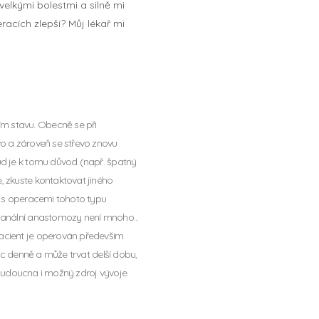
velkými bolestmi a silně mi
racích zlepší? Můj lékař mi
m stavu. Obecně se při
vo a zároveň se střevo znovu
ud je k tomu důvod (např. špatný
, zkuste kontaktovat jiného
má s operacemi tohoto typu
chanální anastomozy není mnoho...
pacient je operován především
lic denně a může trvat delší dobu,
do budoucna i možný zdroj vývoje