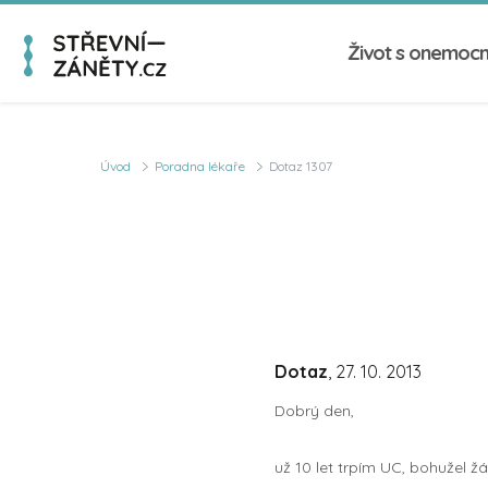
Život s onemoc
Úvod
Poradna lékaře
Dotaz 1307
Dotaz
, 27. 10. 2013
Dobrý den,
už 10 let trpím UC, bohužel ž