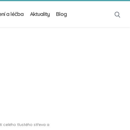
ní a léčba
Aktuality
Blog
í celého tlustého střeva a