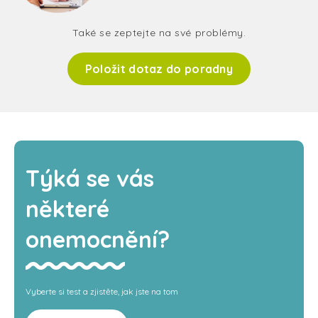
Také se zeptejte na své problémy.
Položit dotaz do poradny
Týká se vás
některé
onemocnění?
Vyberte si test a zjistěte, jak jste na tom