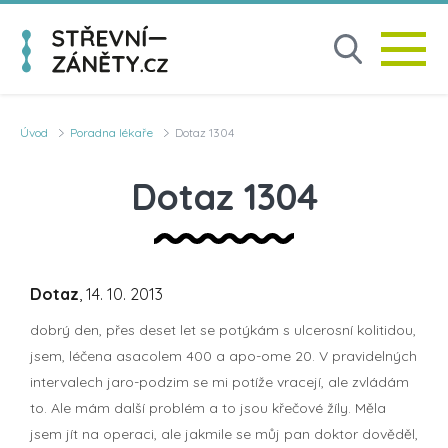
Úvod
Poradna lékaře
Dotaz 1304
Dotaz 1304
Dotaz
, 14. 10. 2013
dobrý den, přes deset let se potýkám s ulcerosní kolitidou,
jsem, léčena asacolem 400 a apo-ome 20. V pravidelných
intervalech jaro-podzim se mi potíže vracejí, ale zvládám
to. Ale mám další problém a to jsou křečové žíly. Měla
jsem jít na operaci, ale jakmile se můj pan doktor dověděl,