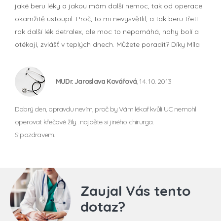
jaké beru léky a jakou mám další nemoc, tak od operace
okamžitě ustoupil. Proč, to mi nevysvětlil, a tak beru třetí
rok další lék detralex, ale moc to nepomáhá, nohy bolí a
otékají, zvlášť v teplých dnech. Můžete poradit? Díky Míla
MUDr. Jaroslava Kovářová
, 14. 10. 2013
Dobrý den, opravdu nevím, proč by Vám lékař kvůli UC nemohl
operovat křečové žíly.. najděte si jiného chirurga.
S pozdravem.
Zaujal Vás tento
dotaz?