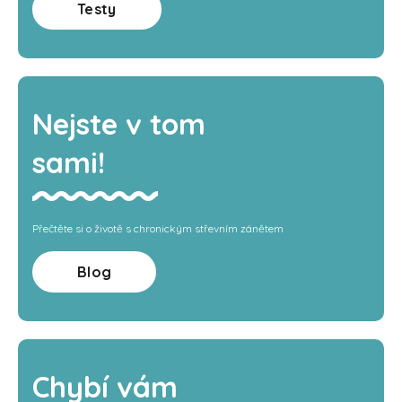
Testy
Nejste v tom
sami!
Přečtěte si o životě s chronickým střevním zánětem
Blog
Chybí vám