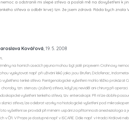
oc a odstranili mi slepé střevo a poslali mě na dovyšetření k jiném
 tenkého střeva a odběr krve) tzn. že jsem zdravá. Ráda bych znala 
Jaroslava Kovářová
, 19. 5. 2008
n,
změny na horních úsecích jejuna mohou být jistě projevem Crohnovy nemoc
ou vyskytovat např. při užívání léků jako jsou Brufen, Diclofenac, Indome
o vyšetřeno tenké střevo. Rentgenologické vyšetření mohlo těžko prokázat 
choroby, tzn. stenozu (zúžení) střeva, když jej neviděl ani chirurg při operac
doskopické vyšetření tenkého střeva, tzv. enteroskopii. Při ní lze dobře posoudi
sliznici střeva, lze odebrat vzorky na histologické vyšetření pod mikroskop
 Toto vyšetření se provádí při mírném uspání za přítomnosti anesteziologa a
ích v ČR. V Praze je dostupné např. v ISCARE. Dále např. v Hradci Králové neb