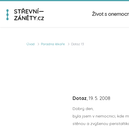
Život s onemoc
Úvod
Poradna lékaře
Dotaz 13
Dotaz
, 19. 5. 2008
Dobrý den,
byla jsem v nemocnici, kde mi 
stěnou a zvýšenou peristaltiko