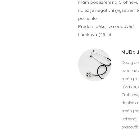
mám podezření na Crohnovu nem
nález je negativní (vyšetření
pomohlo.
Předem děkuji za odpověď
Lamková (25 let
MUDr. 
Dobrý de
uvedené 
změny moh
u Vás byl
Crohnovy 
doplnit en
změny na 
upřesnit.
pracovišt