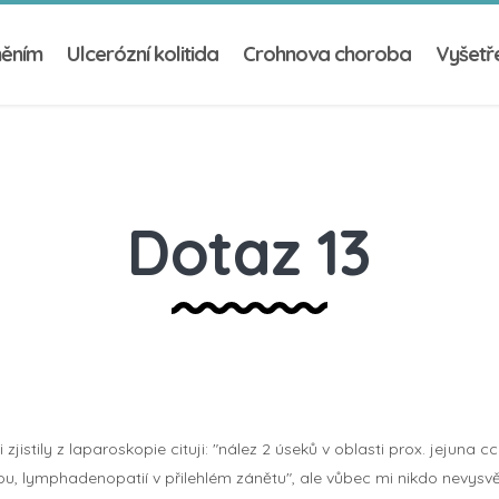
něním
Ulcerózní kolitida
Crohnova choroba
Vyšetře
Dotaz 13
zjistily z laparoskopie cituji: "nález 2 úseků v oblasti prox. jejuna 
u, lymphadenopatií v přilehlém zánětu", ale vůbec mi nikdo nevysvětli