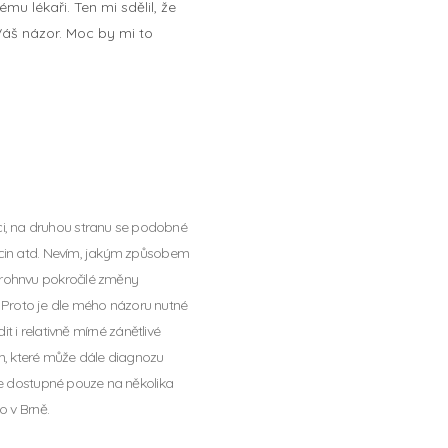
u lékaři. Ten mi sdělil, že
Váš názor. Moc by mi to
i, na druhou stranu se podobné
tacin atd. Nevím, jakým způsobem
Crohnvu pokročilé změny
i. Proto je dle mého názoru nutné
t i relativně mírné zánětlivé
em, které může dále diagnozu
 je dostupné pouze na několika
o v Brně.