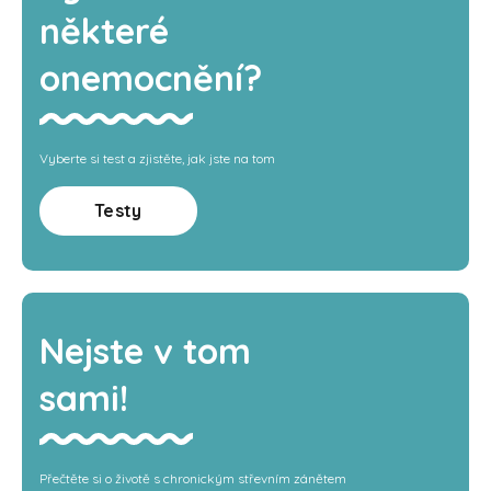
některé
onemocnění?
Vyberte si test a zjistěte, jak jste na tom
Testy
Nejste v tom
sami!
Přečtěte si o životě s chronickým střevním zánětem