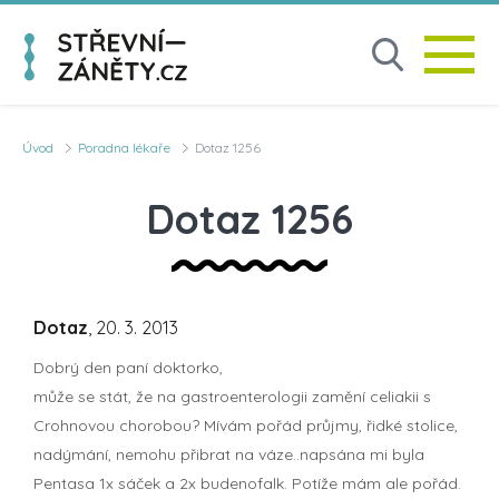
Úvod
Poradna lékaře
Dotaz 1256
Dotaz 1256
Dotaz
, 20. 3. 2013
Dobrý den paní doktorko,
může se stát, že na gastroenterologii zamění celiakii s
Crohnovou chorobou? Mívám pořád průjmy, řidké stolice,
nadýmání, nemohu přibrat na váze..napsána mi byla
Pentasa 1x sáček a 2x budenofalk. Potíže mám ale pořád.