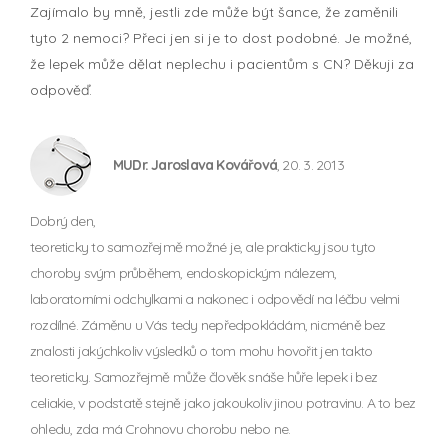
Zajímalo by mně, jestli zde může být šance, že zaměnili
tyto 2 nemoci? Přeci jen si je to dost podobné. Je možné,
že lepek může dělat neplechu i pacientům s CN? Děkuji za
odpověď.
MUDr. Jaroslava Kovářová
, 20. 3. 2013
Dobrý den,
teoreticky to samozřejmě možné je, ale prakticky jsou tyto
choroby svým průběhem, endoskopickým nálezem,
laboratorními odchylkami a nakonec i odpovědí na léčbu velmi
rozdílné. Záměnu u Vás tedy nepředpokládám, nicméně bez
znalosti jakýchkoliv výsledků o tom mohu hovořit jen takto
teoreticky. Samozřejmě může člověk snáše hůře lepek i bez
celiakie, v podstatě stejně jako jakoukoliv jinou potravinu. A to bez
ohledu, zda má Crohnovu chorobu nebo ne.