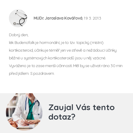
MUDr. Jaroslava Kovářová
, 19. 3. 2013
Dobrý den,
lék Budenofalk je hormonální, je to tzv. topický (místní)
kortikosteroid, účinkuje téměř jen ve střevě a nežádoucí účínky
běžné u systémových kortikosteroidů jsou u něj vzácné.
Vyváženo je to zase menší účinností..Měl by se užívat ráno 30 min
před jídlem. S pozdravem.
Zaujal Vás tento
dotaz?