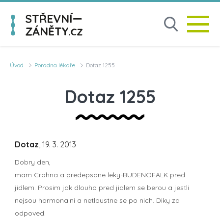
Úvod
Poradna lékaře
Dotaz 1255
Dotaz 1255
Dotaz
, 19. 3. 2013
Dobry den,
mam Crohna a predepsane leky-BUDENOFALK pred
jidlem. Prosim jak dlouho pred jidlem se berou a jestli
nejsou hormonalni a netloustne se po nich. Diky za
odpoved.