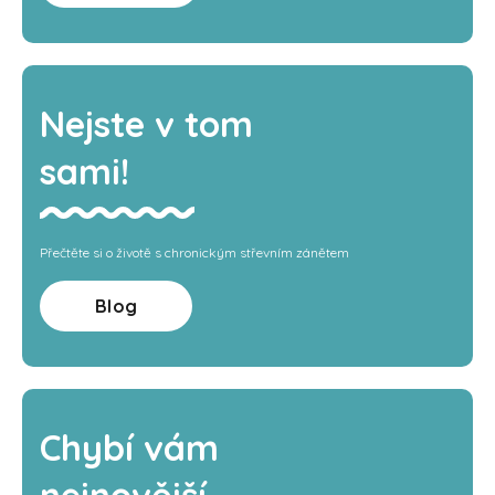
Nejste v tom
sami!
Přečtěte si o životě s chronickým střevním zánětem
Blog
Chybí vám
nejnovější