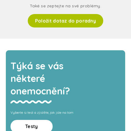
Také se zeptejte na své problémy.
Položit dotaz do poradny
Týká se vás
některé
onemocnění?
Vyberte si test a zjistěte, jak jste na tom
Testy