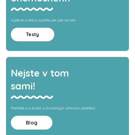
Vyberte si test a zjistěte, jak jste na tom
Testy
Nejste v tom
sami!
Přečtěte si o životě s chronickým střevním zánětem
Blog