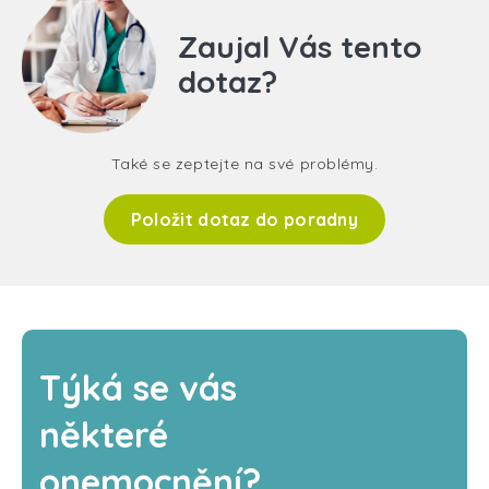
Zaujal Vás tento
dotaz?
Také se zeptejte na své problémy.
Položit dotaz do poradny
Týká se vás
některé
onemocnění?