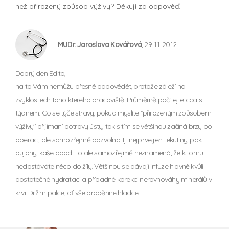
než přirozený způsob výživy? Děkuji za odpověď.
MUDr. Jaroslava Kovářová
, 29. 11. 2012
Dobrý den Edito,
na to Vám nemůžu přesně odpovědět, protože záleží na
zvyklostech toho kterého pracoviště. Průměrně počítejte cca s
týdnem. Co se týče stravy, pokud myslíte "přirozeným způsobem
výživy" přijímaní potravy ústy, tak s tím se většinou začíná brzy po
operaci, ale samozřejmě pozvolna-tj. nejprve jen tekutiny, pak
bujony, kaše apod. To ale samozřejmě neznamená, že k tomu
nedostáváte něco do žíly. Většinou se dávají infuze hlavně kvůli
dostatečné hydrataci a případné korekci nerovnováhy minerálů v
krvi. Držím palce, ať vše proběhne hladce.