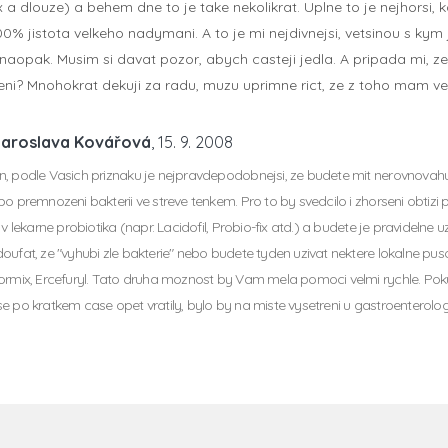
x a dlouze) a behem dne to je take nekolikrat. Uplne to je nejhorsi, 
0% jistota velkeho nadymani. A to je mi nejdivnejsi, vetsinou s kym j
naopak. Musim si davat pozor, abych casteji jedla. A pripada mi, ze 
reni? Mnohokrat dekuji za radu, muzu uprimne rict, ze z toho mam ve
Jaroslava Kovářová
, 15. 9. 2008
, podle Vasich priznaku je nejpravdepodobnejsi, ze budete mit nerovnovahu v
bo premnozeni bakterii ve streve tenkem. Pro to by svedcilo i zhorseni obtizi 
 v lekarne probiotika (napr. Lacidofil, Probio-fix atd.) a budete je pravideln
oufat, ze "vyhubi zle bakterie" nebo budete tyden uzivat nektere lokalne puso
ormix, Ercefuryl. Tato druha moznost by Vam mela pomoci velmi rychle. Po
e po kratkem case opet vratily, bylo by na miste vysetreni u gastroenterolo