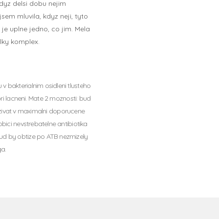
kdyz delsi dobu nejim
sem mluvila, kdyz neji, tyto
je uplne jedno, co jim. Mela
lky komplex.
 bakterialnim osidleni tlusteho
pri lacneni. Mate 2 moznosti: bud
e uzivat v maximalni doporucene
bici nevstrebatelne antibiotika
kud by obtize po ATB nezmizely
ga.