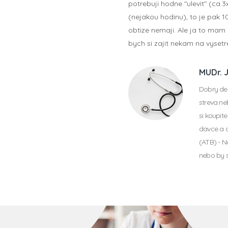
potrebuji hodne "ulevit" (ca.3
(nejakou hodinu), to je pak 10
obtize nemaji. Ale ja to mam 
bych si zajit nekam na vyset
MUDr. 
Dobry den
streva ne
si koupite
davce a d
(ATB) - N
nebo by s