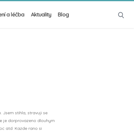
ní a léčba
Aktuality
Blog
Jsem stihla, stravuji se
ale je dorprovazeno dlouhym
noc atd. Kazde rano si