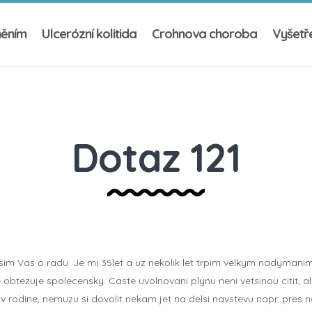
něním
Ulcerózní kolitida
Crohnova choroba
Vyšetře
Dotaz 121
m Vas o radu. Je mi 35let a uz nekolik let trpim velkym nadymanim. 
btezuje spolecensky. Caste uvolnovani plynu neni vetsinou citit, 
 v rodine, nemuzu si dovolit nekam jet na delsi navstevu napr. pres 