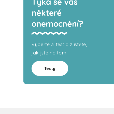
Týká se vás
některé
onemocnění?
Vyberte si test a zjistěte,
jak jste na tom
Testy