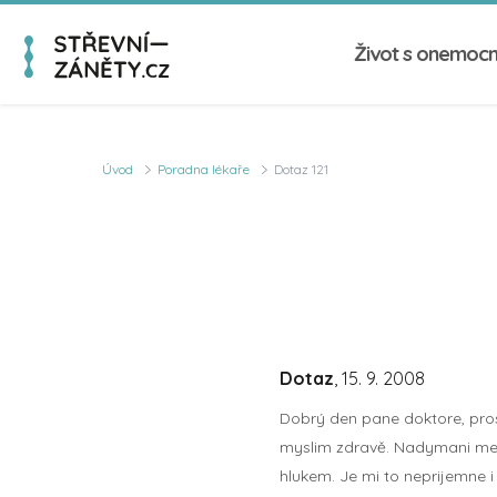
Život s onemoc
Úvod
Poradna lékaře
Dotaz 121
Dotaz
, 15. 9. 2008
Dobrý den pane doktore, prosi
myslim zdravě. Nadymani me o
hlukem. Je mi to neprijemne i