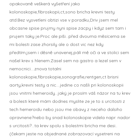
opakovaně veškerá vyšetření jako
kolonoskopie,fibroskopii,ct,sono bricha krevni testy
atd.Bez vysvetleni obtizi vse v poradku,Driv jsem mel
obcasne spise prujmy nyni spise zacpy i kdyz sem tam i
prujem taky je.Proc ale píši...před dvouma měsícema se
mi bolesti zase zhorsily ale o dost vic nez kdy
předtím,jsem i děsně unavenej,pálí mě oči a ve stolici sem
našel krev s hlenem.Zasel sem na gastro a lezel sem v
nemocnici....znova totalni
kolonoskopie,fibroskopie,sonografie,rentgen,ct brisni
aorty,krevni testy a nic....jedine co našli pri kolonoskopii
jsou vnitrni hemeroidy...jaký je prosím váš názor na tu krev
a bolesti které mám dodnes myslite ze je to s urcitosti z
tech hemeroidu nebo jsou me obavy z neceho dalsiho
opravnene?nebo by snad kolonoskopie videla napr. nador
s urcitosti?...ta krev spolu s bolestmi bricha me desi..
(čekam jeste na objednané zobrazovací vysetreni na