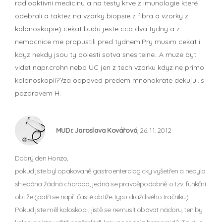
radioaktivni medicinu a na testy krve z imunologie které
odebrali a taktez na vzorky biopsie z fibra a vzorky z
kolonoskopie) cekat budu jeste cca dva tydny a z
nemocnice me propustili pred tydnem.Pry musim cekat i
kdyz nekdy jsou ty bolesti sotva snesitelne...A muze byt
videt napr.crohn nebo UC jen z tech vzorku kdyz ne primo
kolonoskopii??za odpoved predem mnohokrate dekuju...s
pozdravem H.
MUDr. Jaroslava Kovářová
, 26. 11. 2012
Dobrý den Honzo,
pokud jste byl opakovaně gastroenterologicky vyšetřen a nebyla
shledána žádná choroba, jedná se pravděpodobně o tzv. funkční
obtíže (patří se např. časté obtíže typu dráždivého tračníku).
Pokud jste měl koloskopii, jistě se nemusít obávat nádoru, ten by