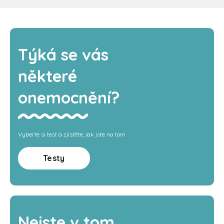
Týká se vás
některé
onemocnění?
Vyberte si test a zjistěte, jak jste na tom
Testy
Nejste v tom