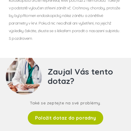
koloskopista určitě nepřehlédl, krev pochází z hemoroidů. Také je
v podstatě vyloučen střevní zánět vč. Crohnovy choroby, protože
by byl přítomen endoskopický nález zánětu a zánětlivé
parametry v krvi. Pokud nic neodhalí ani vyšetření, na jejichž
výsledky čekáte, zkuste se s lékařem poradit o nasazení sulpiridu.
S pozdravem.
Zaujal Vás tento
dotaz?
Také se zeptejte na své problémy.
Položit dotaz do poradny