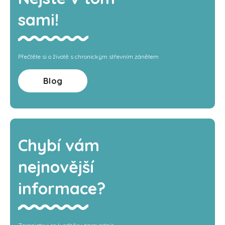
sami!
Přečtěte si o životě s chronickým střevním zánětem
Blog
Chybí vám
nejnovější
informace?