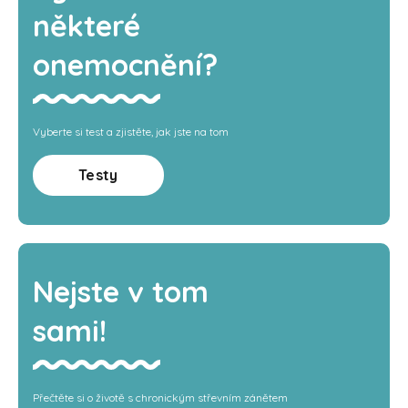
některé
onemocnění?
Vyberte si test a zjistěte, jak jste na tom
Testy
Nejste v tom
sami!
Přečtěte si o životě s chronickým střevním zánětem