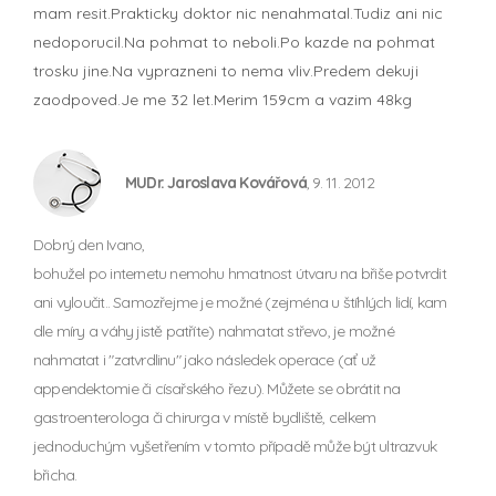
mam resit.Prakticky doktor nic nenahmatal.Tudiz ani nic
nedoporucil.Na pohmat to neboli.Po kazde na pohmat
trosku jine.Na vyprazneni to nema vliv.Predem dekuji
zaodpoved.Je me 32 let.Merim 159cm a vazim 48kg
MUDr. Jaroslava Kovářová
, 9. 11. 2012
Dobrý den Ivano,
bohužel po internetu nemohu hmatnost útvaru na břiše potvrdit
ani vyloučit.. Samozřejme je možné (zejména u štíhlých lidí, kam
dle míry a váhy jistě patříte) nahmatat střevo, je možné
nahmatat i "zatvrdlinu" jako následek operace (ať už
appendektomie či císařského řezu). Můžete se obrátit na
gastroenterologa či chirurga v místě bydliště, celkem
jednoduchým vyšetřením v tomto případě může být ultrazvuk
břicha.