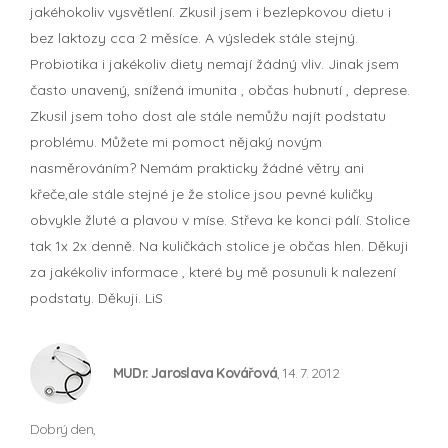
jakéhokoliv vysvětlení. Zkusil jsem i bezlepkovou dietu i
bez laktozy cca 2 měsíce. A výsledek stále stejný.
Probiotika i jakékoliv diety nemají žádný vliv. Jinak jsem
často unavený, snížená imunita , občas hubnutí , deprese.
Zkusil jsem toho dost ale stále nemůžu najít podstatu
problému. Můžete mi pomoct nějaký novým
nasměrováním? Nemám prakticky žádné větry ani
křeče,ale stále stejné je že stolice jsou pevné kuličky
obvykle žluté a plavou v míse. Střeva ke konci pálí. Stolice
tak 1x 2x denně. Na kuličkách stolice je občas hlen. Děkuji
za jakékoliv informace , které by mě posunuli k nalezení
podstaty. Děkuji. LiS
MUDr. Jaroslava Kovářová
, 14. 7. 2012
Dobrý den,