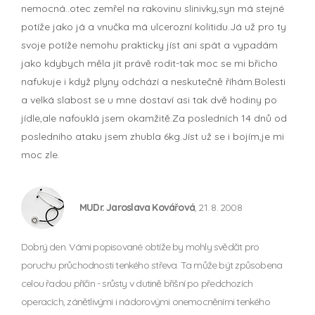
nemocná..otec zemřel na rakovinu slinivky,syn má stejné
potíže jako já a vnučka má ulcerozní kolitidu.Já už pro ty
svoje potíže nemohu prakticky jíst ani spát a vypadám
jako kdybych měla jít právě rodit-tak moc se mi břicho
nafukuje i když plyny odchází a neskutečně říhám.Bolesti
a velká slabost se u mne dostaví asi tak dvě hodiny po
jídle,ale nafouklá jsem okamžitě.Za posledních 14 dnů od
posledního ataku jsem zhubla 6kg.Jíst už se i bojím,je mi
moc zle.
MUDr. Jaroslava Kovářová
, 21. 8. 2008
Dobrý den. Vámi popisované obtíže by mohly svědčit pro
poruchu průchodnosti tenkého střeva. Ta může být způsobena
celou řadou příčin - srůsty v dutině břišní po předchozích
operacích, zánětlivými i nádorovými onemocněními tenkého