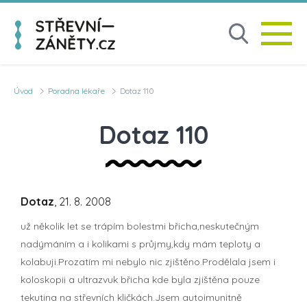
Úvod
Poradna lékaře
Dotaz 110
Dotaz 110
Dotaz
, 21. 8. 2008
už několik let se trápím bolestmi břicha,neskutečným
nadýmáním a i kolikami s průjmy,kdy mám teploty a
kolabuji.Prozatím mi nebylo nic zjištěno.Prodělala jsem i
koloskopii a ultrazvuk břicha kde byla zjištěna pouze
tekutina na střevních kličkách.Jsem autoimunitně