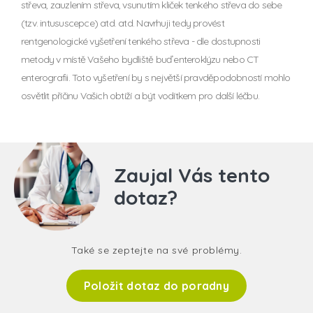
střeva, zauzlením střeva, vsunutím kliček tenkého střeva do sebe
(tzv. intususcepce) atd. atd. Navrhuji tedy provést
rentgenologické vyšetření tenkého střeva - dle dostupnosti
metody v místě Vašeho bydliště buď enteroklýzu nebo CT
enterografii. Toto vyšetření by s největší pravděpodobností mohlo
osvětlit příčinu Vašich obtíží a být vodítkem pro další léčbu.
Zaujal Vás tento
dotaz?
Také se zeptejte na své problémy.
Položit dotaz do poradny