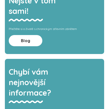
Nejste v tom
sami!
Přečtěte si o životě s chronickým střevním zánětem
Blog
Chybí vám
nejnovější
informace?