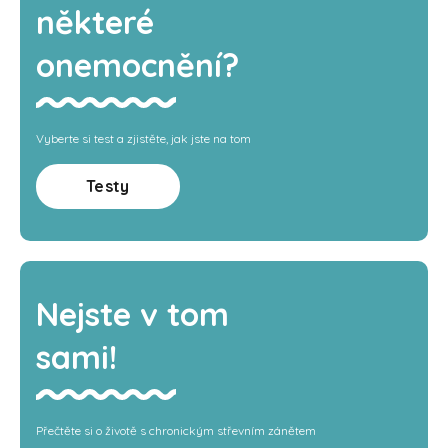
některé
onemocnění?
Vyberte si test a zjistěte, jak jste na tom
Testy
Nejste v tom
sami!
Přečtěte si o životě s chronickým střevním zánětem