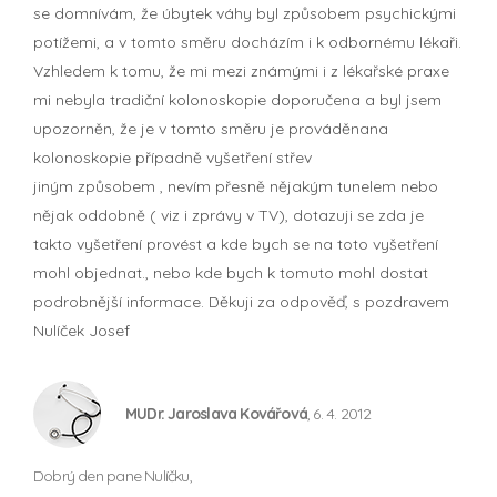
se domnívám, že úbytek váhy byl způsobem psychickými
potížemi, a v tomto směru docházím i k odbornému lékaři.
Vzhledem k tomu, že mi mezi známými i z lékařské praxe
mi nebyla tradiční kolonoskopie doporučena a byl jsem
upozorněn, že je v tomto směru je prováděnana
kolonoskopie případně vyšetření střev
jiným způsobem , nevím přesně nějakým tunelem nebo
nějak oddobně ( viz i zprávy v TV), dotazuji se zda je
takto vyšetření provést a kde bych se na toto vyšetření
mohl objednat., nebo kde bych k tomuto mohl dostat
podrobnější informace. Děkuji za odpověď, s pozdravem
Nulíček Josef
MUDr. Jaroslava Kovářová
, 6. 4. 2012
Dobrý den pane Nulíčku,