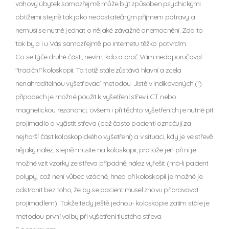
váhový úbytek samozřejmě může být způsoben psychickými
obtížemi stejně tak jako nedostatečným příjmem potravy a
nemusí se nutně jednat o nějaké závažné onemocnění. Zda to
tak bylo i u Vás samozřejmě po internetu těžko potvrdím.
Co se týče druhé části, nevím, kdo a proč Vám nedoporučoval
"tradiční" koloskopii. Ta totiž stále zůstává hlavní a zcela
nenahraditelnou vyšetřovací metodou. Jistě v indikovaných (!)
případech je možné použít k vyšetření střev i CT nebo
magnetickou rezonanci, ovšem i při těchto vyšetřeních je nutné pít
projímadlo a vyčistit střeva (což často pacienti označují za
nejhorší část koloskopického vyšetření) a v situaci, kdy je ve střevě
nějaký nález, stejně musíte na koloskopii, protože jen při ní je
možné vzít vzorky ze střeva případně nález vyřešit (má-li pacient
polypy, což není vůbec vzácné, hned při koloskopii je možné je
odstranit bez toho, že by se pacient musel znovu připravovat
projímadlem). Takže tedy ještě jednou- koloskopie zatím stále je
metodou první volby při vyšetření tlustého střeva.