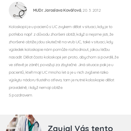
MUDr. Jaroslava Kovářová
, 20. 3. 2012
Koloskopii je u pacienů s UC zvykem dělat v situaci, kdy je to
potřeba např. z důvodu zhoršení obtíží, když si nejsme jisti, že
zhoršené obtíže jdou skutečně na vrub UC, také v situaci, kdy
výsledek koloskopie nám pomůže rozhodnout, jakou léčbu
nasadit. Dělat často koloskopii jen proto, abychom si povrdili, že
ve střevě je zánět, považuji za zbytečné. Jiná situace pak je u
pacientů, kteří mají UC mnoho let a je u nich zvýšené riziko
výskytu nádoru tlustého střeva, tam je nutné koloskopie dělat
pravidelně, i když nemají obtíže.
S pozdravem.
Zaujal Vás tento