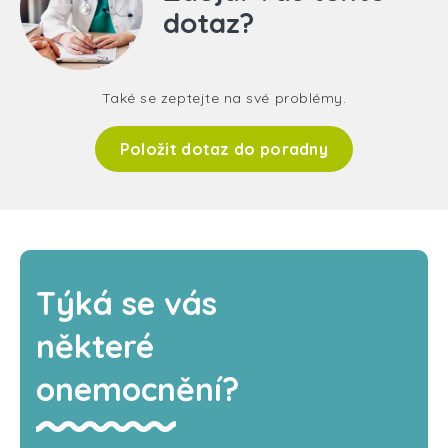
dotaz?
Také se zeptejte na své problémy.
Položit dotaz do poradny
Týká se vás
některé
onemocnění?