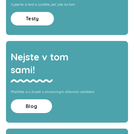
Vyberte si test a zjistěte, jak jste na tom
Testy
Nejste v tom
sami!
Přečtěte si o životě s chronickým střevním zánětem
Blog