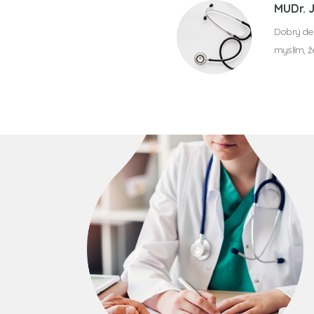
MUDr. 
Dobrý de
myslím, 