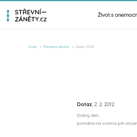
Život s onemoc
Úvod
Poradna lékaře
Dotaz 1054
Dotaz
, 2. 2. 2012
Dobrý den,
pomáha na crohna pití vince