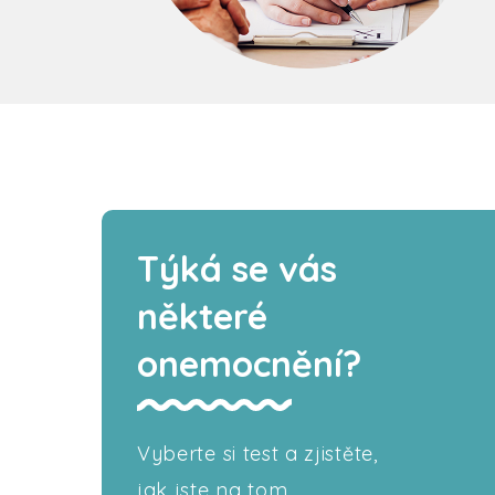
Týká se vás
některé
onemocnění?
Vyberte si test a zjistěte,
jak jste na tom