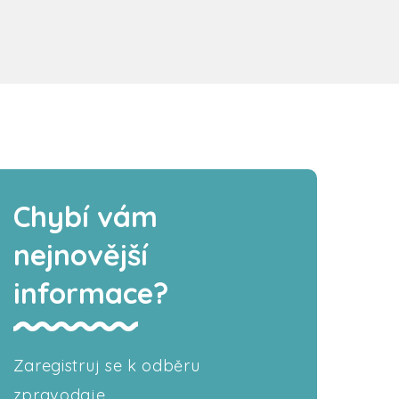
Chybí vám
nejnovější
informace?
Zaregistruj se k odběru
zpravodaje