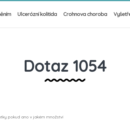
něním
Ulcerózní kolitida
Crohnova choroba
Vyšetře
Dotaz 1054
ntky pokud ano v jakém množství