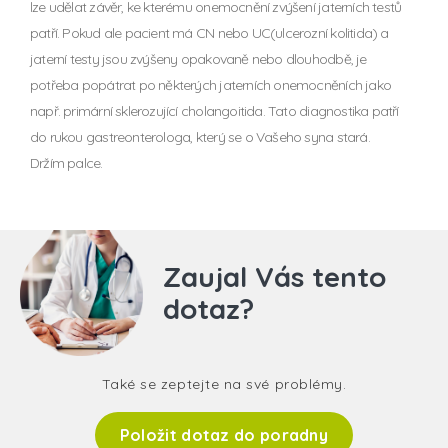
lze udělat závěr, ke kterému onemocnění zvýšení jaterních testů
patří. Pokud ale pacient má CN nebo UC(ulcerozní kolitida) a
jaterní testy jsou zvýšeny opakovaně nebo dlouhodbě, je
potřeba popátrat po některých jaterních onemocněních jako
např. primární sklerozující cholangoitida. Tato diagnostika patří
do rukou gastreonterologa, který se o Vašeho syna stará.
Držím palce.
Zaujal Vás tento
dotaz?
Také se zeptejte na své problémy.
Položit dotaz do poradny