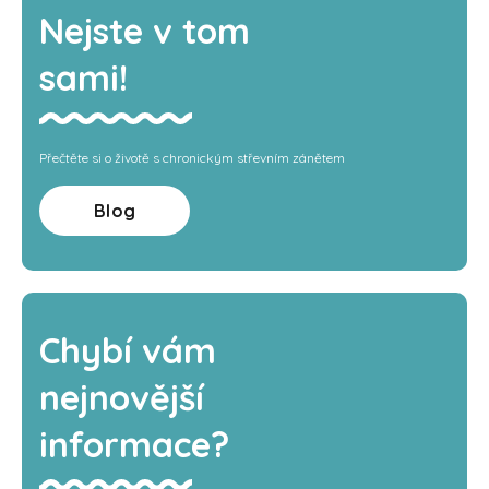
Nejste v tom
sami!
Přečtěte si o životě s chronickým střevním zánětem
Blog
Chybí vám
nejnovější
informace?