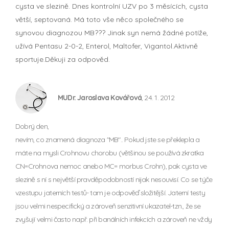
cysta ve slezině. Dnes kontrolní UZV po 3 měsících, cysta
větší, septovaná. Má toto vše něco společného se
synovou diagnozou MB??? Jinak syn nemá žádné potíže,
užívá Pentasu 2-0-2, Enterol, Maltofer, Vigantol.Aktivně
sportuje.Děkuji za odpověd.
MUDr. Jaroslava Kovářová
, 24. 1. 2012
Dobrý den,
nevím, co znamená diagnoza "MB".. Pokud jste se překlepla a
máte na mysli Crohnovu chorobu (většinou se používá zkratka
CN=Crohnova nemoc anebo MC= morbus Crohn), pak cysta ve
slezině s ní s největší pravděpodobností nijak nesouvisí. Co se týče
vzestupu jaterních testů- tam je odpověď složitější. Jaterní testy
jsou velmi nespecifický a zároveň senzitivní ukazatel-tzn., že se
zvyšují velmi často např. při banálních infekcích a zároveň ne vždy