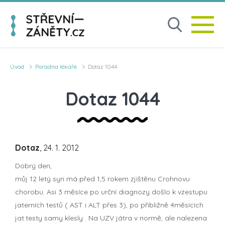
Úvod
Poradna lékaře
Dotaz 1044
Dotaz 1044
Dotaz
, 24. 1. 2012
Dobrý den,
můj 12 letý syn má před 1,5 rokem zjištěnu Crohnovu
chorobu. Asi 3 měsíce po urční diagnozy došlo k vzestupu
jaterních testů ( AST i ALT přes 3), po přibližně 4měsících
jat.testy samy klesly . Na UZV játra v normě, ale nalezena