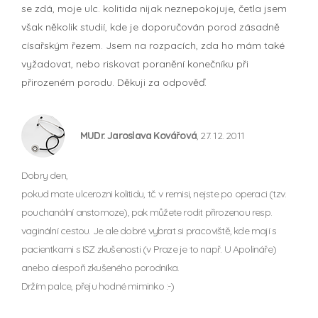
se zdá, moje ulc. kolitida nijak neznepokojuje, četla jsem
však několik studií, kde je doporučován porod zásadně
císařským řezem. Jsem na rozpacích, zda ho mám také
vyžadovat, nebo riskovat poranění konečníku při
přirozeném porodu. Děkuji za odpověď.
MUDr. Jaroslava Kovářová
, 27. 12. 2011
Dobry den,
pokud mate ulcerozni kolitidu, tč. v remisi, nejste po operaci (tzv.
pouchanální anstomoze), pak můžete rodit přirozenou resp.
vaginální cestou. Je ale dobré vybrat si pracoviště, kde mají s
pacientkami s ISZ zkušenosti (v Praze je to např. U Apolináře)
anebo alespoň zkušeného porodníka.
Držím palce, přeju hodné miminko :-)