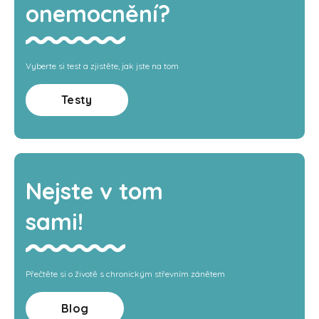
onemocnění?
Vyberte si test a zjistěte, jak jste na tom
Testy
Nejste v tom
sami!
Přečtěte si o životě s chronickým střevním zánětem
Blog