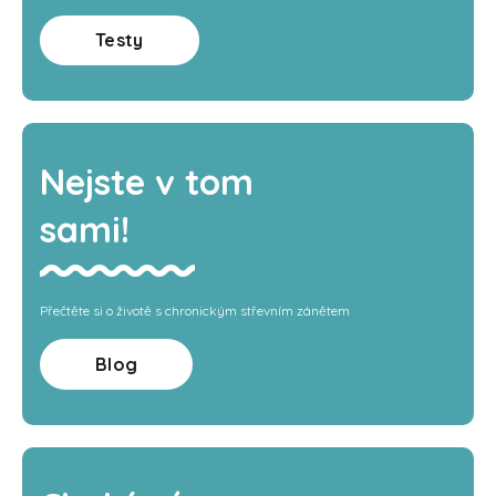
Testy
Nejste v tom
sami!
Přečtěte si o životě s chronickým střevním zánětem
Blog