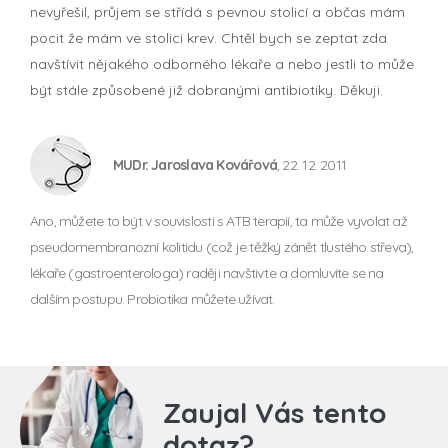
nevyřešil, průjem se střídá s pevnou stolicí a občas mám
pocit že mám ve stolici krev. Chtěl bych se zeptat zda
navštívit nějakého odborného lékaře a nebo jestli to může
být stále způsobené již dobranými antibiotiky. Děkuji.
MUDr. Jaroslava Kovářová
, 22. 12. 2011
Ano, můžete to být v souvislosti s ATB terapií, ta může vyvolat až
pseudomembranozní kolitidu (což je těžký zánět tlustého střeva),
lékaře (gastroenterologa) raději navštivte a domluvíte se na
dalším postupu. Probiotika můžete užívat.
Zaujal Vás tento
dotaz?