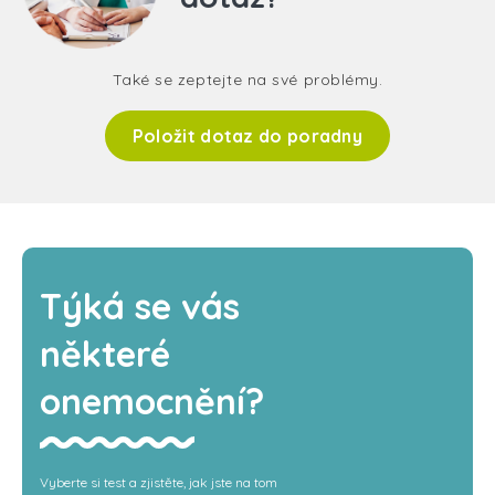
Také se zeptejte na své problémy.
Položit dotaz do poradny
Týká se vás
některé
onemocnění?
Vyberte si test a zjistěte, jak jste na tom