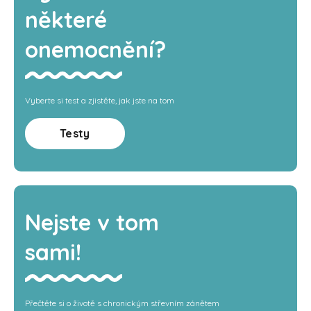
některé
onemocnění?
Vyberte si test a zjistěte, jak jste na tom
Testy
Nejste v tom
sami!
Přečtěte si o životě s chronickým střevním zánětem