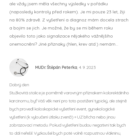
ale vždy jsem měla všechny výsledky v pořádku
(naposledy kontroly před rokem). Je mi pouze 23 let, žiji
na 80% zdravě. Z vyšetření a diagnoz mám docela strach
a bojím se jich. Je možné, že by se mi během roku
objevilo toto jako signalizace nějakého vážnějšího
onemocnění? Jiné příznaky (hlen, krev atd.) nemám...
MUDr. Štěpán Peterka
, 4. 9. 2023
Dobrý den
Stužkovitá stolice je poměrně varovným příznakem kolorektálního
karcinomu, byť Váš věk není pro toto postižení typický, ale stejně
bych provedl koloskopické vyšetření event, gynekologické
vyšetření (k vyloučení útlaku zvenčí) + UZ břicha nebo jinou
zobrazovací metodu. Pokud vyšetření budou negativní tak bych
to dál neřešil. Vyzkoušel bych poté volně rozpustnou vlákninu,