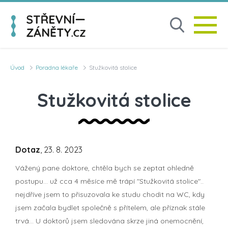
Úvod
Poradna lékaře
Stužkovitá stolice
Stužkovitá stolice
Dotaz
, 23. 8. 2023
Vážený pane doktore, chtěla bych se zeptat ohledně
postupu... už cca 4 měsíce mě trápí "Stužkovitá stolice"..
nejdříve jsem to přisuzovala ke studu chodit na WC, kdy
jsem začala bydlet společně s přítelem, ale příznak stále
trvá... U doktorů jsem sledována skrze jiná onemocnění,