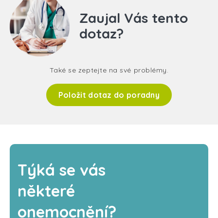
Zaujal Vás tento
dotaz?
Také se zeptejte na své problémy.
Položit dotaz do poradny
Týká se vás
některé
onemocnění?