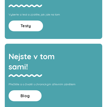
Vyberte si test a zjistěte, jak jste na tom
Testy
Nejste v tom
sami!
Přečtěte si o životě s chronickým střevním zánětem
Blog