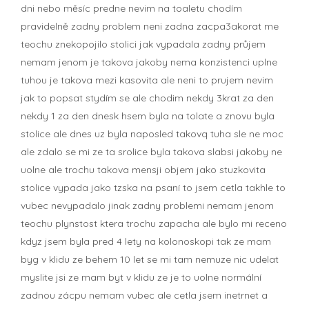
dni nebo měsíc predne nevim na toaletu chodím
pravidelně zadny problem neni zadna zacpa3akorat me
teochu znekopojilo stolici jak vypadala zadny průjem
nemam jenom je takova jakoby nema konzistenci uplne
tuhou je takova mezi kasovita ale neni to prujem nevim
jak to popsat stydím se ale chodim nekdy 3krat za den
nekdy 1 za den dnesk hsem byla na tolate a znovu byla
stolice ale dnes uz byla naposled takovq tuha sle ne moc
ale zdalo se mi ze ta srolice byla takova slabsi jakoby ne
uolne ale trochu takova mensji objem jako stuzkovita
stolice vypada jako tzska na psaní to jsem cetla takhle to
vubec nevypadalo jinak zadny problemi nemam jenom
teochu plynstost ktera trochu zapacha ale bylo mi receno
kdyz jsem byla pred 4 lety na kolonoskopi tak ze mam
byg v klidu ze behem 10 let se mi tam nemuze nic udelat
myslite jsi ze mam byt v klidu ze je to uolne normální
zadnou zácpu nemam vubec ale cetla jsem inetrnet a