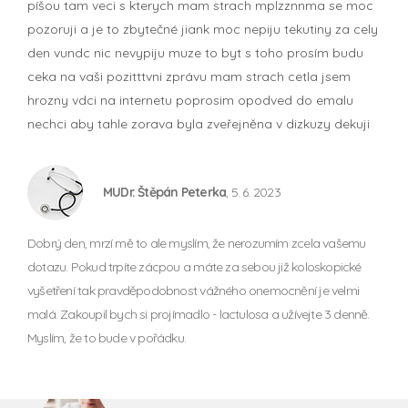
píšou tam veci s kterych mam strach mplzznnma se moc
pozoruji a je to zbytečné jiank moc nepiju tekutiny za cely
den vundc nic nevypiju muze to byt s toho prosím budu
ceka na vaši pozitttvni zprávu mam strach cetla jsem
hrozny vdci na internetu poprosim opodved do emalu
nechci aby tahle zorava byla zveřejněna v dizkuzy dekuji
MUDr. Štěpán Peterka
, 5. 6. 2023
Dobrý den, mrzí mě to ale myslím, že nerozumím zcela vašemu
dotazu. Pokud trpíte zácpou a máte za sebou již koloskopické
vyšetření tak pravděpodobnost vážného onemocnění je velmi
malá. Zakoupil bych si projímadlo - lactulosa a užívejte 3 denně.
Myslím, že to bude v pořádku.