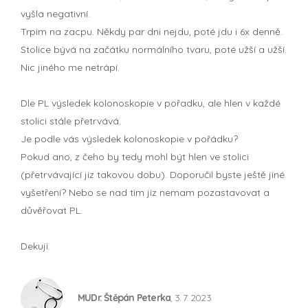
vyšla negativní.
Trpim na zacpu. Někdy par dni nejdu, poté jdu i 6x denně.
Stolice bývá na začátku normálního tvaru, poté užší a užší.
Nic jiného me netrápí.
Dle PL výsledek kolonoskopie v pořadku, ale hlen v každé
stolici stále přetrvává.
Je podle vás výsledek kolonoskopie v pořádku?
Pokud ano, z čeho by tedy mohl být hlen ve stolici
(přetrvávající jiz takovou dobu). Doporučil byste ještě jiné
vyšetření? Nebo se nad tim jiz nemam pozastavovat a
důvěřovat PL.
Dekuji.
MUDr. Štěpán Peterka
, 3. 7. 2023