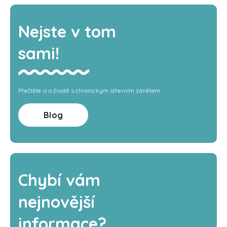
Nejste v tom
sami!
Přečtěte si o životě s chronickým střevním zánětem
Blog
Chybí vám
nejnovější
informace?