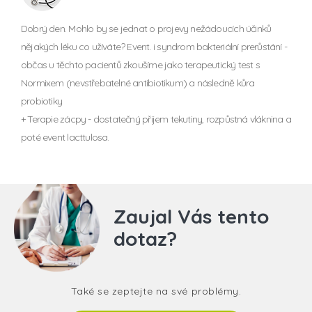
Dobrý den. Mohlo by se jednat o projevy nežádoucích účinků
nějakých léku co užíváte? Event. i syndrom bakteriální prerůstání -
občas u těchto pacientů zkoušíme jako terapeutický test s
Normixem (nevstřebatelné antibiotikum) a následně kůra
probiotiky
+ Terapie zácpy - dostatečný přijem tekutiny, rozpůstná vláknina a
poté event lacttulosa.
Zaujal Vás tento
dotaz?
Také se zeptejte na své problémy.