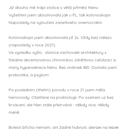
Již dlouho mě trápí stolice s větší příměsi hlenu.
Vyšetření jsem absolvovala jak u PL, tak kolonoskopii.
Naposledy na vyloučeni zanetliveho onemocnění.
Kolonoskopii jsem absolvovala již 2x. Vždy bez nálezu
(naposledy v roce 2021)
Ve výsledku vyšlo : sliznice zachovalé architektury s
fokalne akcentovanou chronickou zánětlivou celulizaci a
místy hypersekrece hlenu. Bez známek IBD. Dostala jsem
probiotika, a psylium.
Po posledním (třetím) porodu v roce 21 jsem měla
hemoroidy. Ošetřené na proktologii. Po osetreni uz bez
krvácení, ale hlen stále přetrvává - někdy více, někdy
méně.
Bolesti břicha nemam, ani žádné hubnutí, alergie na lepek