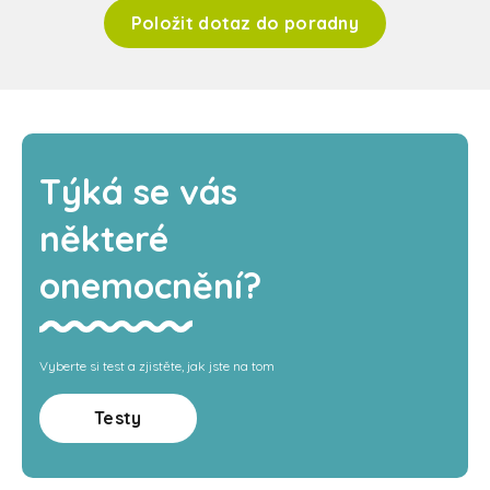
Položit dotaz do poradny
Týká se vás
některé
onemocnění?
Vyberte si test a zjistěte, jak jste na tom
Testy