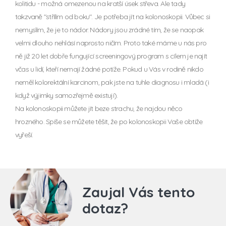
kolitidu - možná omezenou na kratší úsek střeva. Ale tady
takzvaně "střílím od boku". Je potřeba jít na kolonoskopii. Vůbec si
nemyslím, že je to nádor. Nádory jsou zrádné tím, že se naopak
velmi dlouho nehlásí naprosto ničím. Proto také máme u nás pro
ně již 20 let dobře fungující screeningový program s cílem je najít
včas u lidí, kteří nemají žádné potíže. Pokud u Vás v rodině nikdo
neměl kolorektální karcinom, pak jste na tuhle diagnosu i mladá (i
když výjimky samozřejmě existují).
Na kolonoskopii můžete jít beze strachu, že najdou něco
hrozného. Spíše se můžete těšit, že po kolonoskopii Vaše obtíže
vyřeší.
Zaujal Vás tento
dotaz?