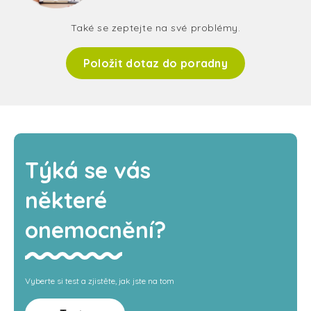
Také se zeptejte na své problémy.
Položit dotaz do poradny
Týká se vás
některé
onemocnění?
Vyberte si test a zjistěte, jak jste na tom