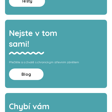
Testy
Nejste v tom
sami!
Přečtěte si o životě s chronickým střevním zánětem
Blog
Chybí vám