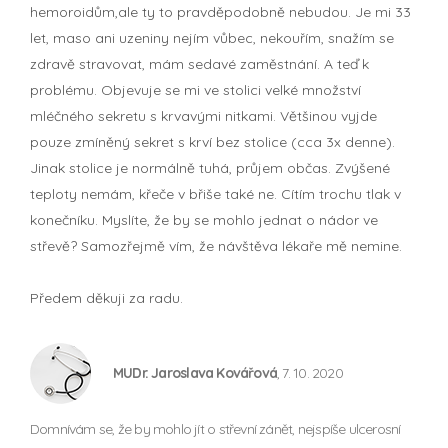
hemoroidům,ale ty to pravděpodobně nebudou. Je mi 33
let, maso ani uzeniny nejím vůbec, nekouřím, snažím se
zdravě stravovat, mám sedavé zaměstnání. A teď k
problému. Objevuje se mi ve stolici velké množství
mléčného sekretu s krvavými nitkami. Většinou vyjde
pouze zmíněný sekret s krví bez stolice (cca 3x denne).
Jinak stolice je normálně tuhá, průjem občas. Zvýšené
teploty nemám, křeče v břiše také ne. Cítím trochu tlak v
konečníku. Myslíte, že by se mohlo jednat o nádor ve
střevě? Samozřejmě vím, že návštěva lékaře mě nemine.
Předem děkuji za radu.
MUDr. Jaroslava Kovářová
, 7. 10. 2020
Domnívám se, že by mohlo jít o střevní zánět, nejspíše ulcerosní