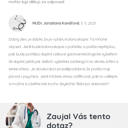
mohlo být děkuji za odpoved
MUDr. Jaroslava Kovářová
, 5. 5. 2021
Dobrý den, je dobře, že je v plánu kolonoskopie. Ta mnohé
objasní. Jestli bude kolonoskopie v pořádku a potíže nepřejdou,
pak bude potřeba doplnit celkové gastroenterologické vyšetření -
čili doplnit ještě pár dalších vyšetření zacílených na slinivku břišní a
tenké střevo. Je docela dost pravděpodobné, že potíže mají
původ v psychice. Jestli můžete stress odfiltrovat, pak to udělejte
a možná si ušetříte tak trochu zbytečné "lítání po doktorech".
Zaujal Vás tento
dotaz?