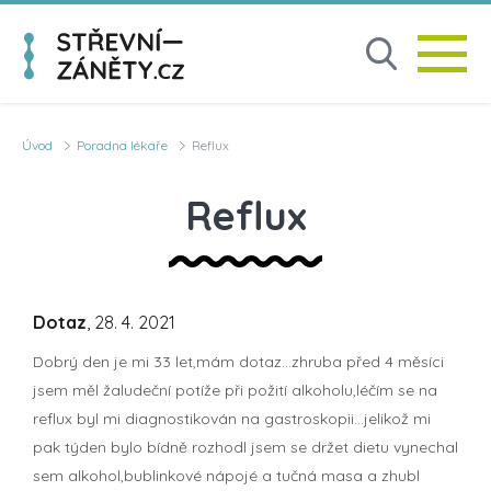
Úvod
Poradna lékaře
Reflux
Reflux
Dotaz
, 28. 4. 2021
Dobrý den je mi 33 let,mám dotaz...zhruba před 4 měsíci
jsem měl žaludeční potíže při požití alkoholu,léčím se na
reflux byl mi diagnostikován na gastroskopii...jelikož mi
pak týden bylo bídně rozhodl jsem se držet dietu vynechal
sem alkohol,bublinkové nápojé a tučná masa a zhubl