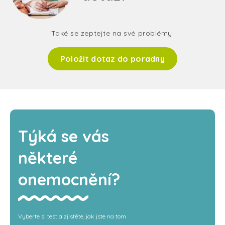
Také se zeptejte na své problémy.
Položit dotaz do poradny
Týká se vás
některé
onemocnění?
Vyberte si test a zjistěte, jak jste na tom