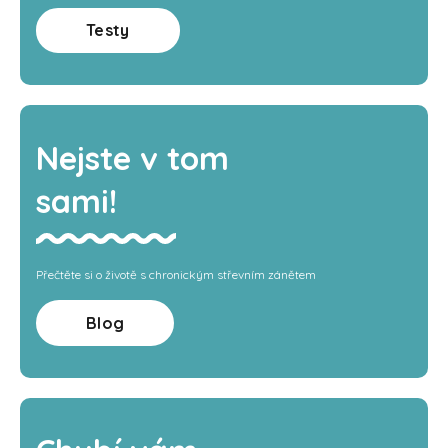
Testy
Nejste v tom
sami!
Přečtěte si o životě s chronickým střevním zánětem
Blog