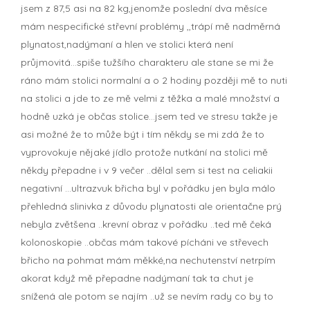
jsem z 87,5 asi na 82 kg,jenomže poslední dva měsíce
mám nespecifické střevní problémy ,,trápí mě nadměrná
plynatost,nadýmaní a hlen ve stolici která není
průjmovitá...spiše tužšího charakteru ale stane se mi že
ráno mám stolici normalní a o 2 hodiny později mě to nuti
na stolici a jde to ze mě velmi z těžka a malé množství a
hodně uzká je občas stolice...jsem ted ve stresu takže je
asi možné že to může být i tím někdy se mi zdá že to
vyprovokuje nějaké jídlo protože nutkání na stolici mě
někdy přepadne i v 9 večer ..dělal sem si test na celiakii
negativní ...ultrazvuk břicha byl v pořádku jen byla málo
přehledná slinivka z důvodu plynatosti ale orientačne prý
nebyla zvětšena ..krevní obraz v pořádku ..ted mě čeká
kolonoskopie ..občas mám takové pícháni ve střevech
břicho na pohmat mám měkké,na nechutenství netrpím
akorat když mě přepadne nadýmaní tak ta chut je
snížená ale potom se najím ..už se nevím rady co by to