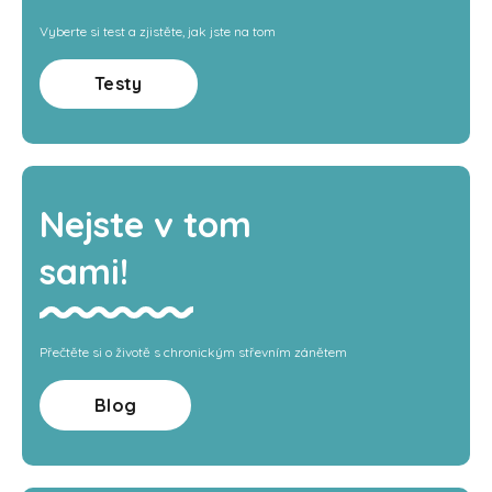
Vyberte si test a zjistěte, jak jste na tom
Testy
Nejste v tom
sami!
Přečtěte si o životě s chronickým střevním zánětem
Blog