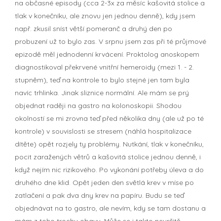
na občasné episody (cca 2-3x za měsíc kašovitá stolice a
tlak v konečníku, ale znovu jen jednou denně), kdy jsem
např. zkusil sníst větší pomeranč a druhý den po
probuzení už to bylo zas. V srpnu jsem zas při té průjmové
epizodě měl jednodenní krvácení. Proktolog anoskopem
diagnostikoval překrvené vnitřní hemeroidy (mezi 1. - 2.
stupněm), teď na kontrole to bylo stejné jen tam byla
navíc trhlinka. Jinak sliznice normální. Ale mám se prý
objednat raději na gastro na kolonoskopii. Shodou
okolností se mi zrovna teď před několika dny (ale už po té
kontrole) v souvislosti se stresem (náhlá hospitalizace
dítěte) opět rozjely ty problémy. Nutkání, tlak v konečníku,
pocit zaražených větrů a kašovitá stolice jednou denně, i
když nejím nic rizikového. Po vykonání potřeby úleva a do
druhého dne klid. Opět jeden den světlá krev v míse po
zatlačení a pak dva dny krev na papíru. Budu se teď
objednávat na to gastro, ale nevím, kdy se tam dostanu a
mám z toho trochu obavy. Může se i takto neurčitě