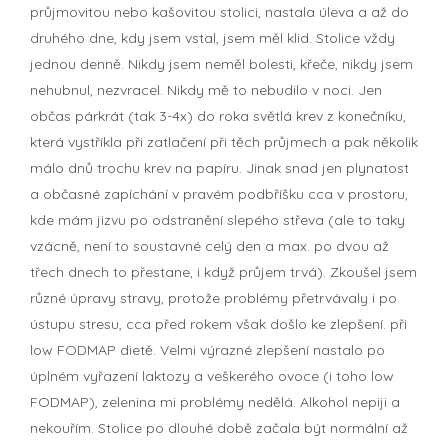
průjmovitou nebo kašovitou stolici, nastala úleva a až do
druhého dne, kdy jsem vstal, jsem měl klid. Stolice vždy
jednou denně. Nikdy jsem neměl bolesti, křeče, nikdy jsem
nehubnul, nezvracel. Nikdy mě to nebudilo v noci. Jen
občas párkrát (tak 3-4x) do roka světlá krev z konečníku,
která vystříkla při zatlačení při těch průjmech a pak několik
málo dnů trochu krev na papíru. Jinak snad jen plynatost
a občasné zapíchání v pravém podbříšku cca v prostoru,
kde mám jizvu po odstranění slepého střeva (ale to taky
vzácně, není to soustavné celý den a max. po dvou až
třech dnech to přestane, i když průjem trvá). Zkoušel jsem
různé úpravy stravy, protože problémy přetrvávaly i po
ústupu stresu, cca před rokem však došlo ke zlepšení. při
low FODMAP dietě. Velmi výrazné zlepšení nastalo po
úplném vyřazení laktozy a veškerého ovoce (i toho low
FODMAP), zelenina mi problémy nedělá. Alkohol nepiji a
nekouřím. Stolice po dlouhé době začala být normální až