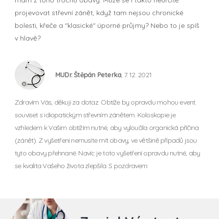
projevovat střevní zánět, když tam nejsou chronické
bolesti, křeče a "klasické" úporné průjmy? Nebo to je spíš
v hlavě?
MUDr. Štěpán Peterka
, 7. 12. 2021
Zdravím Vás, děkuji za dotaz. Obtíže by opravdu mohou event.
souviset s idiopatickým střevním zánětem. Koloskopie je
vzhledem k Vašim obtížím nutné, aby vyloučila organická příčina
(zánět). Z vyšetření nemusíte mít obavy, ve většině případů jsou
tyto obavy přehnané. Navíc je toto vyšetření opravdu nutné, aby
se kvalita Vašeho života zlepšila. S pozdravem