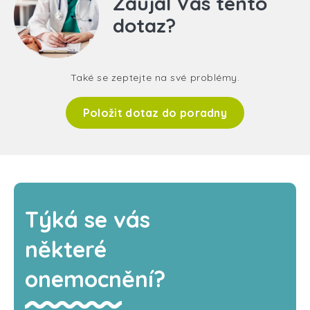
Zaujal Vás tento
dotaz?
Také se zeptejte na své problémy.
Položit dotaz do poradny
Týká se vás
některé
onemocnění?