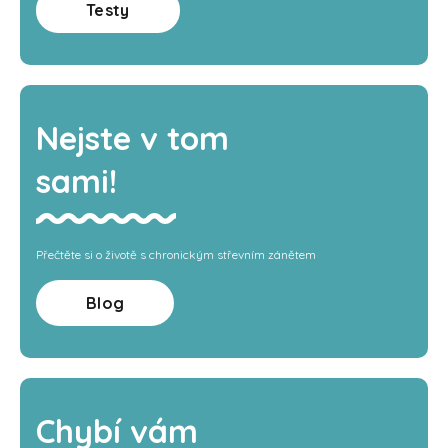
Testy
Nejste v tom
sami!
Přečtěte si o životě s chronickým střevním zánětem
Blog
Chybí vám