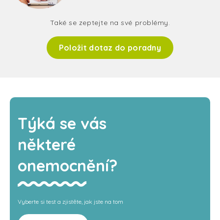
Také se zeptejte na své problémy.
Položit dotaz do poradny
Týká se vás
některé
onemocnění?
Vyberte si test a zjistěte, jak jste na tom