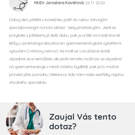
MUDr. Jaroslava Kovářová
, 26. 11. 2020
Dobrý den, píštěle u konečníku patří do rukou chirurgům
specializovaným na tuto oblast - tedy proktologům. Jestli se
potýkáte s píštelemi již delší dobu, pak je určitě na místě kromě
léčby u proktologa absolvovat i gastroenterologické vyšetření k
vyloučení Crohnovy nemoci. Ke mně se v současné době
objednat sice nemůžete, ale jestli nemáte možnost se objednat
na gastroenterologii v místě Vašeho bydliště, pak je to možné
provést přes poradnu Ulekare.cz, kde Vám naše sestřičky najdou
vhodného specialistu.
Zaujal Vás tento
dotaz?