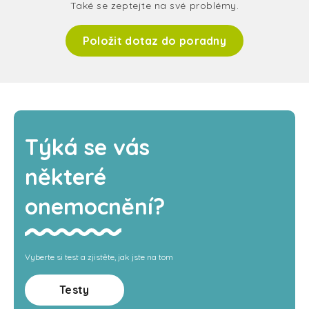
Také se zeptejte na své problémy.
Položit dotaz do poradny
Týká se vás
některé
onemocnění?
Vyberte si test a zjistěte, jak jste na tom
Testy