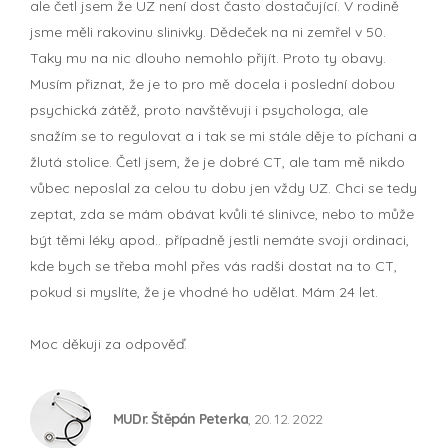
ale četl jsem že UZ není dost často dostačující. V rodině
jsme měli rakovinu slinivky. Dědeček na ni zemřel v 50.
Taky mu na nic dlouho nemohlo přijít. Proto ty obavy.
Musím přiznat, že je to pro mě docela i poslední dobou
psychická zátěž, proto navštěvuji i psychologa, ale
snažím se to regulovat a i tak se mi stále děje to píchani a
žlutá stolice. Četl jsem, že je dobré CT, ale tam mě nikdo
vůbec neposlal za celou tu dobu jen vždy UZ. Chci se tedy
zeptat, zda se mám obávat kvůli té slinivce, nebo to může
být těmi léky apod.. případně jestli nemáte svoji ordinaci,
kde bych se třeba mohl přes vás radši dostat na to CT,
pokud si myslíte, že je vhodné ho udělat. Mám 24 let.
Moc děkuji za odpověď.
MUDr. Štěpán Peterka
, 20. 12. 2022