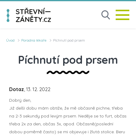
Úvod
Poradna lékaře
Píchnutí pod prsem
Píchnutí pod prsem
Dotaz
, 13. 12. 2022
Dobrý den,
Již delší dobu mám obtíže, že mě občasně pichne, třeba
na 2-3 sekundy pod levým prsem. Neděje se to furt, občas
třeba 2x za den, občas 3x, apod. Občasně(poslední
dobou poměrně často) se mi objevuje i žlutá stolice. Beru