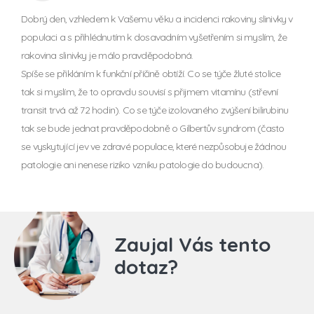
Dobrý den, vzhledem k Vašemu věku a incidenci rakoviny slinivky v
populaci a s přihlédnutím k dosavadním vyšetřením si myslím, že
rakovina slinivky je málo pravděpodobná.
Spíše se přikláním k funkční příčině obtíží. Co se týče žluté stolice
tak si myslím, že to opravdu souvisí s přijmem vitamínu (střevní
transit trvá až 72 hodin). Co se týče izolovaného zvýšení bilirubinu
tak se bude jednat pravděpodobně o Gilbertův syndrom (často
se vyskytující jev ve zdravé populace, které nezpůsobuje žádnou
patologie ani nenese riziko vzniku patologie do budoucna).
Zaujal Vás tento
dotaz?