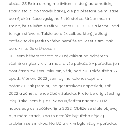
občas GS Extra strong multivitamin, který automaticky
zbarvi stolici do tmavší barvy, ale po přestani. Se mi zase
po nějakém čase vyskytne žlutá stolice. Určitě musím
zmínit, že se léčím s refluxy. Mám EER i GERD a lehce i nad
tenkým střevem. Takže beru 2x zulbex, který je žlutý
prášek, takže jestli to třeba nemůže souviset s tím, pak
beru kinito 3x a Ursosan
Byl jsem během tohoto roku několikrát na odběrech
včetně amylaz v krvi a moci a vše pokaždé v pořádku, jen
dost často zvýšený bilirubin, vždy pod 30. Takže třeba 27
apod.. V únoru 2022 jsem byl na kolonoskopii a v
pořádku. Pak jsem byl na gastroskopii naposledy září
2022 a zánět a lehce žluč v žaludku. Proto beru ty všechny
léky. Také jsem byl asi 3x na vyšetření nadbrisku UZ
naposledy asi začátek října 2022. Obtíže se stále objevuji
a já mám strach, zda to nemůže být třeba nějaký
problém se slinivkou. Na UZ a v krvi byla vždy v pořádku,