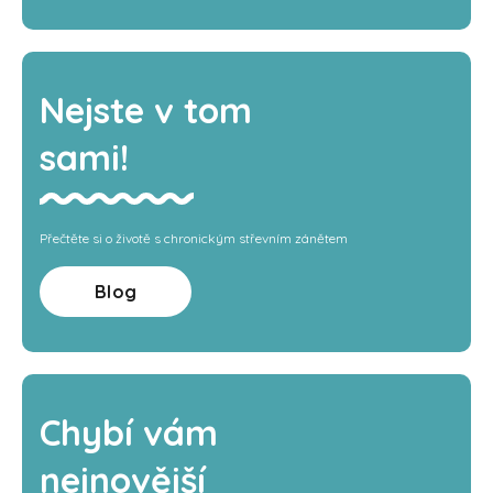
Nejste v tom
sami!
Přečtěte si o životě s chronickým střevním zánětem
Blog
Chybí vám
nejnovější