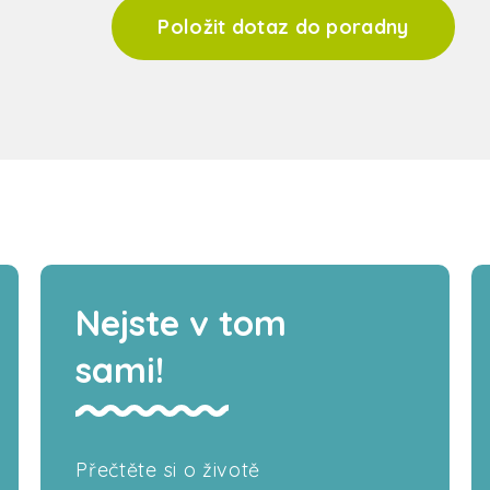
Položit dotaz do poradny
Nejste v tom
sami!
Přečtěte si o životě