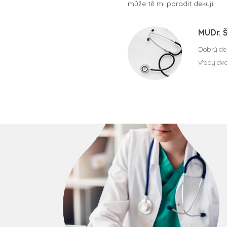
může tě mi poradit dekuji
MUDr. 
Dobrý den
vředy dva