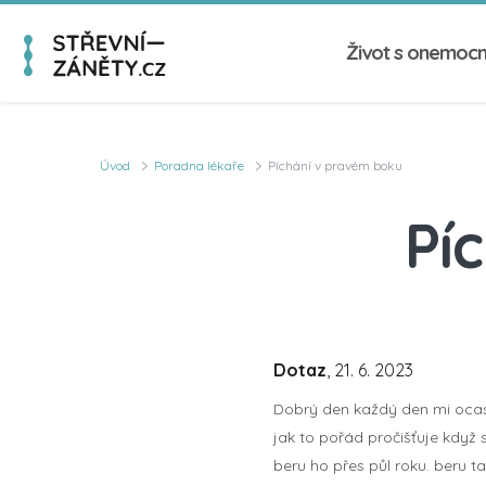
Život s onemoc
Úvod
Poradna lékaře
Píchání v pravém boku
Pí
Dotaz
, 21. 6. 2023
Dobrý den každý den mi ocas
jak to pořád pročišťuje když 
beru ho přes půl roku. beru ta