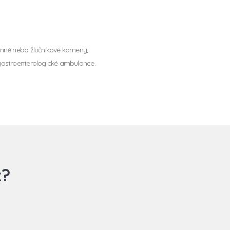
vinné nebo žlučníkové kameny,
 gastroenterologické ambulance.
z?