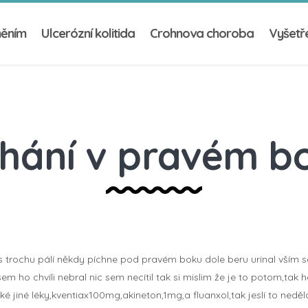
něním
Ulcerózní kolitida
Crohnova choroba
Vyšetře
chání v pravém b
 trochu pálí někdy píchne pod pravém boku dole beru urinal vším 
sem ho chvíli nebral nic sem necítil tak si mislim že je to potom,tak
ké jiné léky,kventiax100mg,akineton,1mg,a fluanxol,tak jeslí to nedě