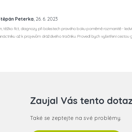
Štěpán Peterka
, 26. 6. 2023
, těžko říct, diagnozy při bolestech pravého boku poměrně rozmanitě - led
náctníku až k projevům dráždivého tračníku. Provedl bych vyšetření cestou
Zaujal Vás tento dota
Také se zeptejte na své problémy.