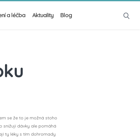
ní a léčba
Aktuality
Blog
oku
sem se že to je možná stoho
 ho snižují dávky ale pomáhá
lají ty léky s tím dohromady