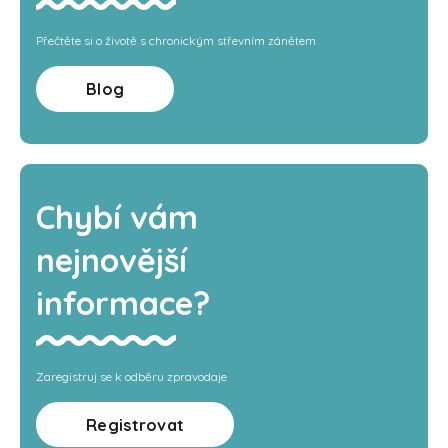
Přečtěte si o životě s chronickým střevním zánětem
Blog
Chybí vám
nejnovější
informace?
Zaregistruj se k odběru zpravodaje
Registrovat