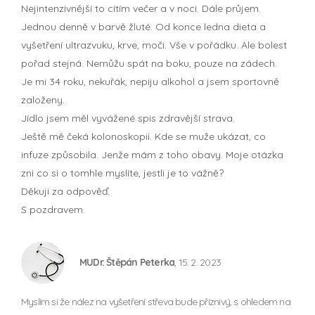
Nejintenzivnější to cítím večer a v noci. Dále průjem.
Jednou denně v barvě žluté. Od konce ledna dieta a
vyšetření ultrazvuku, krve, moči. Vše v pořádku. Ale bolest
pořad stejná. Nemůžu spát na boku, pouze na zádech.
Je mi 34 roku, nekuřák, nepiju alkohol a jsem sportovně
založeny.
Jídlo jsem měl vyvážené spis zdravější strava.
Ještě mě čeká kolonoskopii. Kde se muže ukázat, co
infuze způsobila. Jenže mám z toho obavy. Moje otázka
zni co si o tomhle myslíte, jestli je to vážně?
Děkuji za odpověď.
S pozdravem.
MUDr. Štěpán Peterka
, 15. 2. 2023
Myslím si že nález na vyšetření střeva bude příznivý, s ohledem na