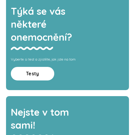
Týká se vás
některé
onemocnění?
Vyberte si test a zjistěte, jak jste na tom
Testy
Nejste v tom
sami!