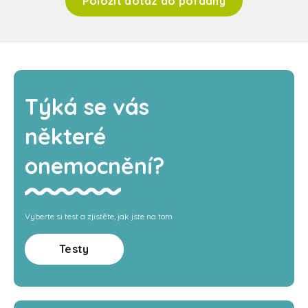
Položit dotaz do poradny
Týká se vás
některé
onemocnění?
Vyberte si test a zjistěte, jak jste na tom
Testy