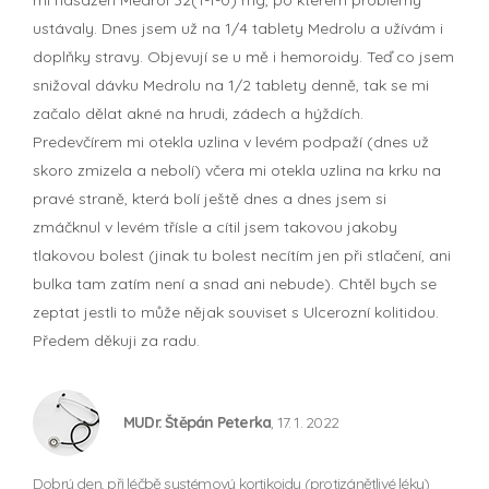
ustávaly. Dnes jsem už na 1/4 tablety Medrolu a užívám i
doplňky stravy. Objevují se u mě i hemoroidy. Teď co jsem
snižoval dávku Medrolu na 1/2 tablety denně, tak se mi
začalo dělat akné na hrudi, zádech a hýždích.
Predevčírem mi otekla uzlina v levém podpaží (dnes už
skoro zmizela a nebolí) včera mi otekla uzlina na krku na
pravé straně, která bolí ještě dnes a dnes jsem si
zmáčknul v levém třísle a cítil jsem takovou jakoby
tlakovou bolest (jinak tu bolest necítím jen při stlačení, ani
bulka tam zatím není a snad ani nebude). Chtěl bych se
zeptat jestli to může nějak souviset s Ulcerozní kolitidou.
Předem děkuji za radu.
MUDr. Štěpán Peterka
, 17. 1. 2022
Dobrý den, při léčbě systémový kortikoidy (protizánětlivé léky)