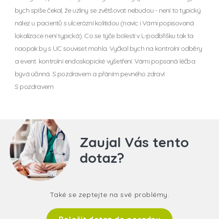
bych spíše čekal, že uzliny se zvětšovat nebudou - není to typický
nález u pacientů s ulcerózní kolitidou (navíc i Vámi popisovaná
lokalizace není typická). Co se týče bolestí v L-podbřišku tak ta
naopak by s UC souviset mohla. Vyčkal bych na kontrolní odběry
a event. kontrolní endoskopické vyšetření. Vámi popsaná léčba
bývá účinná. S pozdravem a přáním pevného zdraví
S pozdravem
Zaujal Vás tento
dotaz?
Také se zeptejte na své problémy.