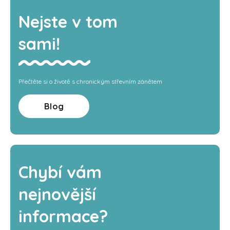
Nejste v tom
sami!
Přečtěte si o životě s chronickým střevním zánětem
Blog
Chybí vám
nejnovější
informace?