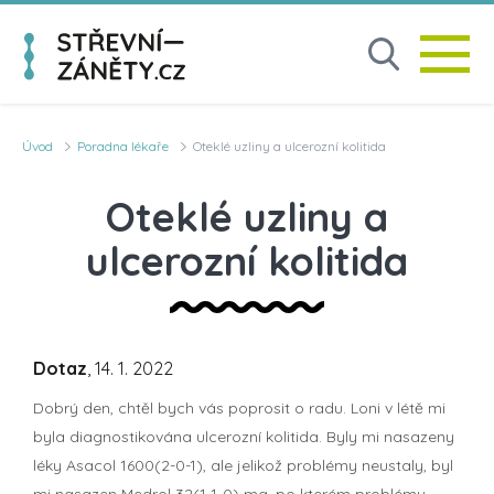
Úvod
Poradna lékaře
Oteklé uzliny a ulcerozní kolitida
Oteklé uzliny a
ulcerozní kolitida
Dotaz
, 14. 1. 2022
Dobrý den, chtěl bych vás poprosit o radu. Loni v létě mi
byla diagnostikována ulcerozní kolitida. Byly mi nasazeny
léky Asacol 1600(2-0-1), ale jelikož problémy neustaly, byl
mi nasazen Medrol 32(1-1-0) mg, po kterém problémy